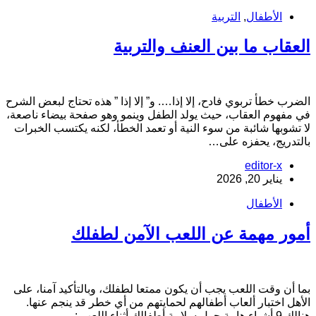
الأطفال
,
التربية
لعقاب ما بين العنف والتربية
لضرب خطأ تربوي فادح، إلا إذا…. و” إلا إذا ” هذه تحتاج لبعض الشرح
ي مفهوم العقاب، حيث يولد الطفل وينمو وهو صفحة بيضاء ناصعة،
ا تشوبها شائبة من سوء النية أو تعمد الخطأ، لكنه يكتسب الخبرات
التدريج، يحفزه على…
editor-x
يناير 20, 2026
الأطفال
مور مهمة عن اللعب الآمن لطفلك
ما أن وقت اللعب يجب أن يكون ممتعا لطفلك، وبالتأكيد آمنا، على
لأهل اختبار ألعاب أطفالهم لحمايتهم من أي خطر قد ينجم عنها.
لك 9 أشياء هامة حول سلامة أطفالك أثناء اللعب :