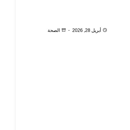
نقص فيتامين (د) لدى النساء
أبريل 28, 2026
الصحة