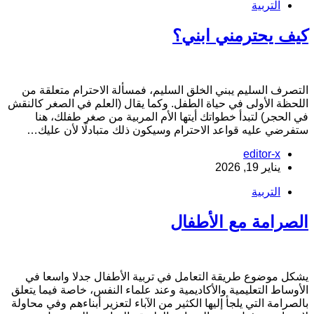
التربية
يف يحترمني ابني؟
لتصرف السليم يبني الخلق السليم، فمسألة الاحترام متعلقة من
للحظة الأولى في حياة الطفل. وكما يقال (العلم في الصغر كالنقش
ي الحجر) لتبدأ خطواتك أيتها الأم المربية من صغر طفلك، هنا
تفرضي عليه قواعد الاحترام وسيكون ذلك متبادلًا لأن عليك…
editor-x
يناير 19, 2026
التربية
لصرامة مع الأطفال
شكل موضوع طريقة التعامل في تربية الأطفال جدلا واسعا في
لأوساط التعليمية والأكاديمية وعند علماء النفس، خاصة فيما يتعلق
الصرامة التي يلجأ إليها الكثير من الآباء لتعزير أبناءهم وفي محاولة