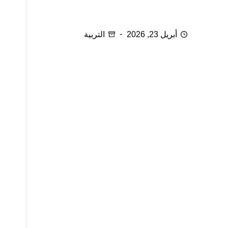
في بيتنا مدمن
أبريل 23, 2026
التربية
كيف أعزز ثقة طفلي في نفسه