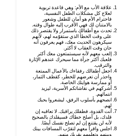
علاقة الأب مع الأم: وهي قاعدة تربوية
لعلاج كل مشكلات الطفل النفسية،
فاحترام الأم هو أمان للطفل وشعور
بالامتنان لك فهي الأقرب إليه طوال وقته.
تحدث مع أطفالك باستمرار ولا يقتصر ذلك
على وقت الخطأ الذي ستقوّمه لهم، لأنهم
سيكرهون الحديث معك، فهم يعرفون أنه
حان وقت العقاب لا أكثر.
إلعب معهم لأنه سيستمتعون معك أكثر
فلعبك أكثر جرأة مما سيحرك عندهم الإثارة
والترقب.
اجعل أطفالك رفقاءك بالأعمال الممتعة
واحذر أن تعرضهم للخطر، كقطف الثمار،
أو ممارسة هوايتك الخاصة.
أشركهم في نقاشاتكم الأسرية، ليزيد
انتمائهم.
انصحهم بأسلوب الرفق، ليشعروا بحبك
لهم.
أنت القدوة، فطفلك يراقبك. لا تعاقبه إن
قلدك، بل أصلح خطأك فسيقلدك بالصحيح
لأنه لن يقتنع إن لم تصلح نفسك أيضًا.
اجلس واقرأ معهم لتقرّب المسافات بينك
وبينهم وتعلمهم بقربك منهم.