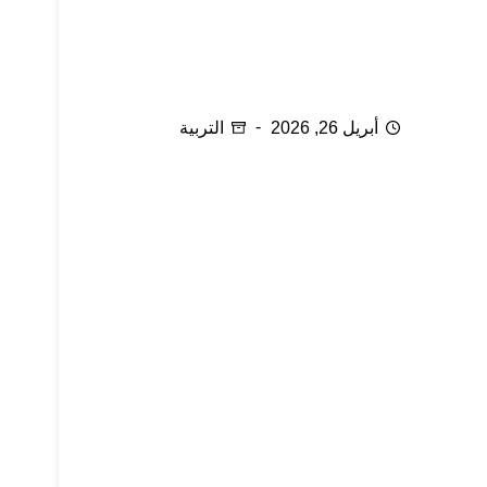
12 شيئا جديداً تتعلمه عن النوم عندما تصبح والدا
(أبا أو أما)
أبريل 26, 2026
التربية