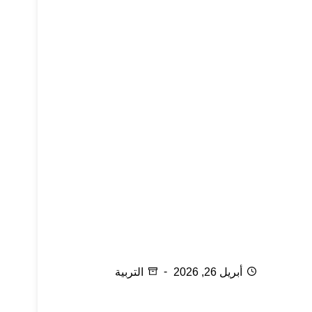
12 شيئا جديداً تتعلمه عن النوم عندما تصبح والدا
(أبا أو أما)
أبريل 26, 2026
التربية