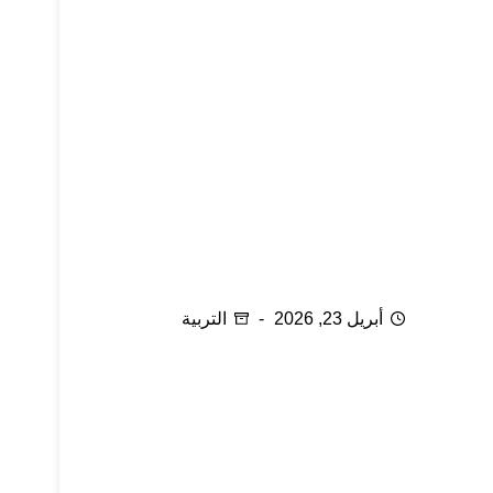
كيف أعزز ثقة طفلي في نفسه
أبريل 23, 2026
التربية