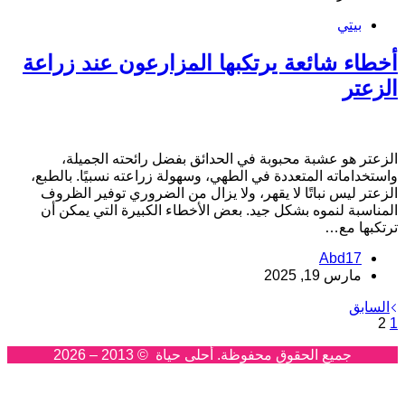
بيتي
خطاء شائعة يرتكبها المزارعون عند زراعة
لزعتر
لزعتر هو عشبة محبوبة في الحدائق بفضل رائحته الجميلة،
استخداماته المتعددة في الطهي، وسهولة زراعته نسبيًا. بالطبع،
لزعتر ليس نباتًا لا يقهر، ولا يزال من الضروري توفير الظروف
لمناسبة لنموه بشكل جيد. بعض الأخطاء الكبيرة التي يمكن أن
رتكبها مع…
Abd17
مارس 19, 2025
السابق
2
جميع الحقوق محفوظة. أحلى حياة © 2013 – 2026