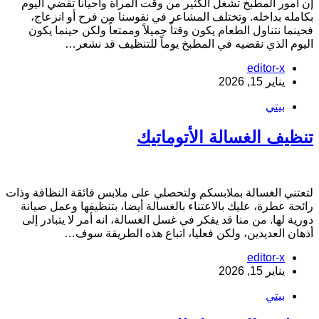
ن أمور المطبخ تشغل الكثير من وقت المرأة وأحياناً تقضي اليوم
كامله بداخله. وتختلف المشاعر في نفوسنا من فرح أو انزعاج،
حينما نتناول الطعام يكون وقتاً جميلاً وممتعاً ولكن حينما يكون
ليوم الذي نقضيه في المطبخ يوماً للتنظيف قد نشعر…
editor-x
يناير 15, 2026
بيتي
نظيف الغسالة الأتوماتيك
تعتني الغسالة بملابسكم ولتحصلي على ملابس فائقة النظافة وذات
ائحة عطرة، عليك بالاعتناء بالغسالة أيضا، بتنظيفها وعمل صيانة
ورية لها. من منا قد يفكر في غسل الغسالة، انه أمر لا يتبادر إلى
ذهان العديدين، ولكن فعليا، اتباع هذه الطريقة سوف…
editor-x
يناير 15, 2026
بيتي