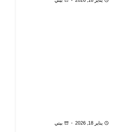
يناير 18, 2026
بيتي
التخلص من الفوضى بأسهل طريقة: ما أحتفظ به
وما أتخلى عنه
يناير 18, 2026
بيتي