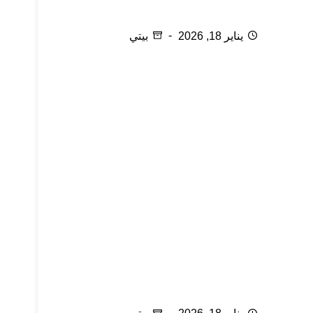
ورق الألمنيوم (القصدير)
يناير 18, 2026
بيتي
ترتيب مستلزمات الأشغال والفنون مجاناً