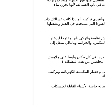
سيل منها فور الانتهاء منه، لأن تركه
في باب الغسالة، لأنها تخزن ماء
يدي تركيبه. أما إذا كانت غسالتك ذات
نصف كوب من الصودا التي تستخدم في الخبز وتشغيلها
 نظيفة واتركي بابها مفتوحا ليدخلها
كتيريا والجراثيم وبالتالي تنتقل إلى
و شعرها في كل مكان وأيضا على ملابسك
ف تتخلصين من هذه المشكلة ؟
ي بإحضار المكنسة الكهربائية وتركيب
ء.
ه خاصة الأشياء القابلة للإنسكاب