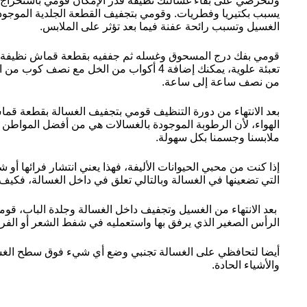
ولتحرصي على بقاء غسالتك نظيفة قدر الإمكان قومي باستخراج الغ
يسبب بكتيريا وفطريات. وقومي بتجفيف القطعة الجلدية الموجودة 
الغسيل وتسبب رائحة عفنة فيما بعد تؤثر على الملابس.
قومي بفك درج المسحوق وغسله ثم جففيه بقطعة قماش نظيفة وأع
تعبئة علوية، يمكنك إضافة 4 أكواب من الخل مع 
من نصف ساعة إلى ساعة.
بعد الانتهاء من دورة التنظيف قومي بتجفيف الغسالة بقطعة قماش
الهواء، لأن الرطوبة الموجودة بالغسالات هي من أفضل المواطن للب
ملابسنا وجسمنا بكل سهولة.
إذا كنت من محبي الحيوانات الأليفة، فهذا يعني انتشار فرائها أ
التي تضعينها في الغسالة وبالتالي تعلق في داخل الغسالة، فكي
بعد الانتهاء من الغسيل وتجفيف داخل الغسالة وجلدة الباب، قوم
الرأس الصغير الذي يرفق بها واستعمليه في شفط الشعر أو الفرا
أيضا لتحافظي على الغسالة تجنبي وضع أي شيء فوق سطح الغسال
والأشياء الحادة.