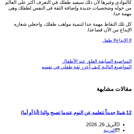
النوادي وغيرها لأن ذلك سيفيد طفلك في التعرف أكثر على العالم
ن حوله وشخصيات جديدة وإضافة الثقة فى النفس لطفلك وهى
همة جدا.
ل تلك النقاط مهمة جدا لتنمية مواهب طفلك، واجعلي شعاره
لإبداع من الآن فصاعدا.
الإبداع
#
طفل
ل
مواضيع
السابقة
القلق عند الأطفال
ل
مواضيع
التالية
كيف أعزز ثقة طفلي في نفسه
قالات مشابهة
 جديداً تتعلمه عن النوم عندما تصبح والدا (أبا أو أما)
أبريل 26, 2026
التربية