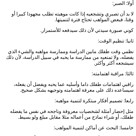
ولا: الصبر:
ا بد أن تصبري وتشجعيه إذا كانت موهبته تطلب مجهودا كبيرا أو
قتا، فبعض المواهب تحتاج فترة لتنميتها.
وني صبورة سيدتي لأن ذلك سيدفعه للأستمرار.
انيا: تنظيم الوقت:
ظمي وقت طفلك مابين الدراسة وممارسة مواهبه والشيء الذي
فضله، ولا تمنعيه من ممارسة ما يحبه في سبيل الدراسة، لأن ذلك
يشجعه أكثر وأكثر.
الثا: مراقبة اهتمامته:
اقبي اهتمامات طفلك داما وأسليه عما يحبه ويفضل أن يفعله،
يساعده ذلك على معرفة اهتمامته وتوجيهه بشكل صحيح.
ابعا: تصميم أفكار مبتكرة لتنمية مواهبه:
ثل إحضار أمثلة لشخصيات معروفة وناجحه في نفس ما يفضله
فلك، أو شراء نماذج من أعماله مثلا مقابل مبلغ ولو بسيط.
امسا: البحث عن أماكن لتنمية المواهب: