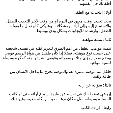
طفالك في أنفسهم.
ولا : التحدث مع الطفل
جب تحديد وقت معين في اليوم او من وقت لآخر للتحدث للطفل
الاستماع إليه وإلى آرائه ومشكلاته، وعليكي كأم تقبل ما يقوله
لطفل، وارشاده للإيجابيات بشكل ودي وبسيط.
انيا : تنمية مواهبه
نمية مواهب الطفل من اهم الطرق لتعزيز ثقته في نفسه، شجعيه
لى حسب نوع موهبته. فمثلا إذا كان طفلك من هواة الرسم قومي
وضع سعر رمزي مثلا لرسوماته وقومي بشرائها منه كفكرة بسيطة
تنمية مواهبه.
لكل منا موهبة مميزة له، والموهبة تخرج ما بداخل الانسان من
اقة وثقة.
الثا : سؤاله عن رأيه
زرعي ثقة طفلك في نفسه عن طريق سماع آرائه حتى لو كانت
لمسألة بسيطة، مثل مكان نزهة معينة أو أكلة معينة وغير ذلك.
ابعا : قراءة الكتب