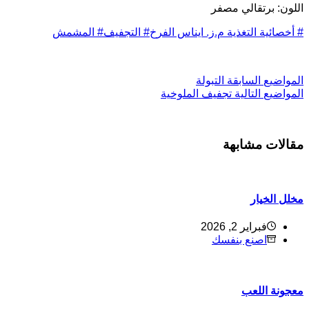
للون: برتقالي مصفر
أخصائية التغذية م.ز. ايناس الفرخ
#
التجفيف
#
المشمش
ل
مواضيع
السابقة
التبولة
ل
مواضيع
التالية
تجفيف الملوخية
قالات مشابهة
خلل الخيار
فبراير 2, 2026
اصنع بنفسك
عجونة اللعب