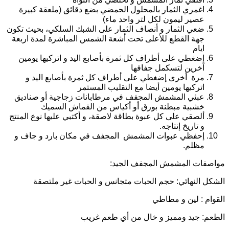
اغمري الثمار بالمحلول الحمضي بضع دقائق (ملعقة كبيرة
عصير ليمون لكل لتر واحد ماء)
ضعي الثمار و أنصاف الثمار على الشبك السلكي، بحيث تكون
جهة القطع للأعلى تحت أشعة الشمس المباشرة لمدة اربعة
ايام
إضغطي على أطراف كل ثمرة بأصابع اليد و اتركيها يومين
آخرين لتسكمل جفافها
مرة أخرى إضغطي على أطراف كل ثمرة بأصابع اليد و
اتركيها يومين أيضا مع التقليب المستمر
عبئي المشمش المجفف في مرطابانات زجاجية أو صناديق
خشبية مبطنة بورق أو أكياس من القماش السميك
ألصقي على كل عبوة بطاقة لاصقة، و أكتبي عليها نوع المنتج
و تاريخ إنتاجه.
إحفظي عبوات المشمش المجفف في مكان بارد و جاف و
مظلم.
واصفات المشمش المجفف الجيد:
لشكل النهائي: حجم الحبات متجانس و الحبات غير ملتصقة
لقوام : لين و مطاطي
لطعم: جيد ومميز و خال من أي طعم غريب