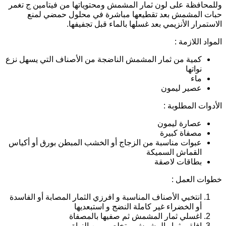
للمحافظة على لون ثمار المشمش ومحتوياتها من فيتامين ج تغمر
بات المشمش بعد تقطيعها مباشرة في محلول حمضي لمنع
لاستمرار الأنزيمي بعد غسلها بالماء قبل تجفيفها.
لمواد اللازمة :
كمية من ثمار المشمش الناضجة من الأصناف التي يسهل نزع
نواتها
ماء
عصير ليمون
لأدوات المطلوبة :
عصارة ليمون
مصفاة كبيرة
عبوات مناسبة من الزجاج أو الخشب المبطن بورق أو أكياس
القماش السميكة
بطاقات لاصقة
طوات العمل :
انتخبي الأصناف المناسبة و افرزي الثمار المصابة أو الفاسدة
أو الخضراء غير كاملة النضج و استبعديها
اغسلي ثمار المشمش ثم صفيها بالمصفاة
افلقي ثمار المشمش و تخلصي من النواة