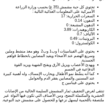
تحتوي كل حبة مشمش (35 غ) بحسب وزارة الزراعة
الأميركية على المعلومات الغذائية التالية :
السعرات الحرارية: 17
الدهون: 0.14
الدهون المشبعة: 0
الكاربوهيدرات: 3.89
الألياف: 0.7
البروتينات: 0.49
الكولسترول: 0
يحتوي على الفيتامينات أ وب1 وب2 وهو مغذ منشط وملين
وسريع الهضم عند الأصحاء ويفيد المصابين بانحطاط قواهم
الجسدية.
ويهدئ الأعصاب ويزيل الأرق ويفتح الشهية ويزيد القوة
الدفاعية في الجسم
كما أنه ينشّط نمو الأطفال ويحارب الإمساك، وله أهمية كبيرة
عند المسنين والمصابين بفقر الدم والحوامل
يحتوي على فيتامين ج
نتقى لغرض التجفيف ثمار المشمش السليمة الخالية من الإصابات
لحشرية والمكتملة النضج، ومن الأصناف التي تكون فيها النواة غير
لتصقة باللحمية ليسهل نزعها و للحصول على مشمش جيد النوعية.