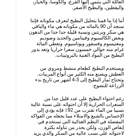
العائلة الّتي ينتمي إليها القرع، والكوسا، والخيار،
واليقطين، والبطّيخ الأصفر.
أما إذا ما قمنا بتحليل البطيخ لنعرف مكوناته فإننا
سنجد أن 90 بالمائه من مكوناته هي ماء والباقي
هي سكر وبرنتين ونسبة قليلة جدا جدا من الدهون
وبعض الكالسيوم وفيتامين والحديد وصوديم
ومغنيسوم وفسفور وبوتاسيوم. وتعطي المائة
غرام منه حوالي خمسون سعرا حراريا وتعد بذور
البطيخ من المواد الغنية بالبروتينات.
ويستخدم البطيخ كطعام منشط ومروي من
العطش ويصنع منه الكثير من أنواع المربيات.
وتحتاج ثمار البطيخ إلى 3-4 أشهر من تاريخ بدء
الزراعة للنضوج.
رغم احتواء البطيخ على عدد قليل جدا من
السعرات الحرارية إلا أن احتوائه على نسبة عالية
نسبيا من الماء تقترب من 92٪ فإنه يؤدي إلى
الإحساس بالشبع والامتلاء مما يجعله من الفواكه
المفضلة في النظم الغذائية التي تستخدم في
إنقاص الوزن، ولكن يحذر من تناوله بكثرة
لاحتوائه على نسب عالية من السكر والذي يزيد