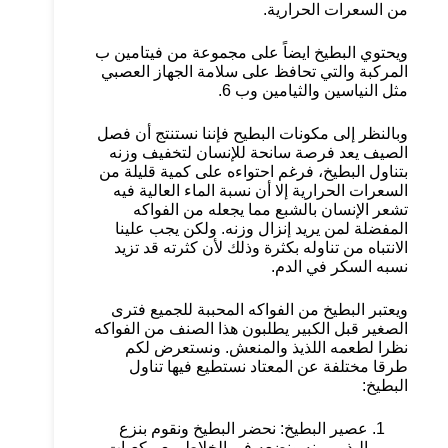
من السعرات الحرارية.
ويحتوي البطيخ ايضاً على مجموعة من فيتامين ب
المركبة والتي تحافظ على سلامة الجهاز العصبي
مثل النياسين والثيامين وب 6.
وبالنظر إلى مكونات البطيح فإننا نستنتج أن فصل
الصيف يعد فرصة سانحة للإنسان لتخفيف وزنه
بتناول البطيخ، فرغم احتواءه على كمية قليلة من
السعرات الحرارية إلا أن نسبة الماء العالية فيه
تشعر الإنسان بالشبع مما يجعله من الفواكه
المفضلة لمن يريد إنزال وزنه. ولكن يجب علينا
الانتباه من تناوله بكثرة وذلك لأن كثرته قد تزيد
نسبه السكر في الدم.
ويعتبر البطيخ من الفواكه المحببة للجميع فترى
الصغير قبل الكبير يطلبون هذا الصنف من الفواكه
نظرا لطعمه اللذيذ والمنعش. ونستعرض لكم
طرقا مختلفة عن المعتاد نستطيع فيها تناول
البطيخ:
عصير البطيخ: نحضر البطيخ ونقوم بنزع
البذور منه ونضعه في الخلاط مع مكعبات