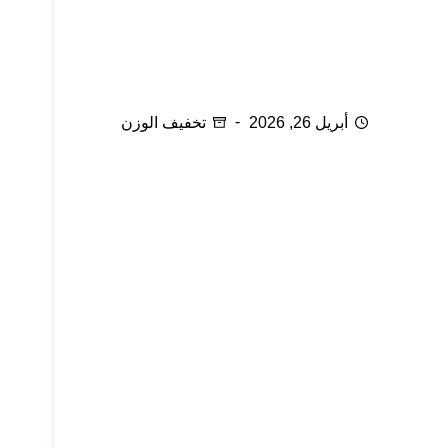
سلسلة رمضان: الحفاظ على اللياقة البدنية في
رمضان
أبريل 26, 2026
تخفيف الوزن