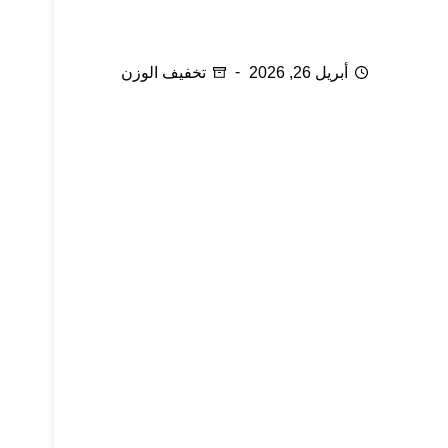
سلسلة رمضان: ماذا نأكل في رمضان ج1
أبريل 26, 2026
تخفيف الوزن
سلسلة رمضان: ماذا نأكل في رمضان ج2