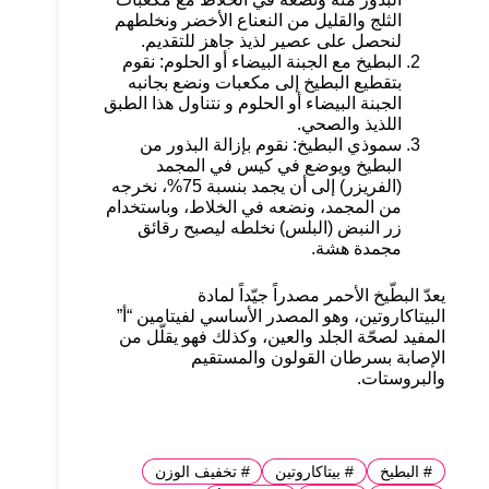
الثلج والقليل من النعناع الأخضر ونخلطهم
لنحصل على عصير لذيذ جاهز للتقديم.
البطيخ مع الجبنة البيضاء أو الحلوم: نقوم
بتقطيع البطيخ إلى مكعبات ونضع بجانبه
الجبنة البيضاء أو الحلوم و نتناول هذا الطبق
اللذيذ والصحي.
سموذي البطيخ: نقوم بإزالة البذور من
البطيخ ويوضع في كيس في المجمد
(الفريزر) إلى أن يجمد بنسبة 75%، نخرجه
من المجمد، ونضعه في الخلاط، وباستخدام
زر النبض (البلس) نخلطه ليصبح رقائق
مجمدة هشة.
يعدّ البطّيخ الأحمر مصدراً جيّداً لمادة
البيتاكاروتين، وهو المصدر الأساسي لفيتامين “أ”
المفيد لصحّة الجلد والعين، وكذلك فهو يقلّل من
الإصابة بسرطان القولون والمستقيم
والبروستات.
#
البطيخ
#
بيتاكاروتين
#
تخفيف الوزن