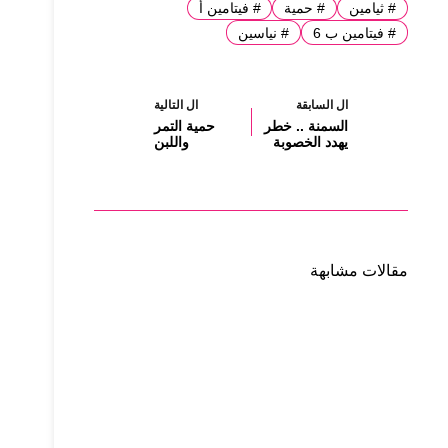
#
ثيامين
#
حمية
#
فيتامين أ
#
فيتامين ب 6
#
نياسين
ال
السابقة
ال
التالية
السمنة .. خطر
حمية التمر
يهدد الخصوبة
واللبن
مقالات مشابهة