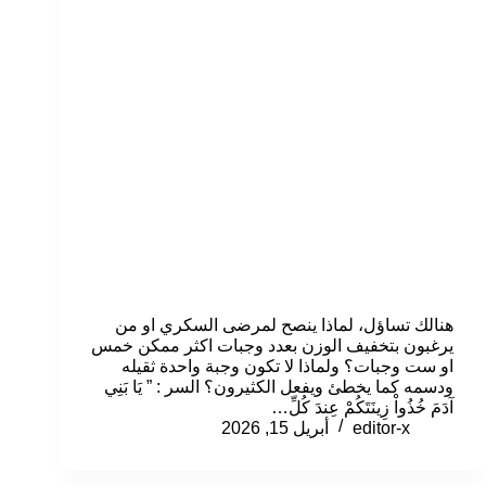
هنالك تساؤل، لماذا ينصح لمرضى السكري او من
يرغبون بتخفيف الوزن بعدد وجبات اكثر ممكن خمس
او ست وجبات؟ ولماذا لا تكون وجبة واحدة ثقيله
ودسمه كما يخطئ ويفعل الكثيرون؟ السر : ” يَا بَنِي
آدَمَ خُذُواْ زِينَتَكُمْ عِندَ كُلِّ…
editor-x
أبريل 15, 2026