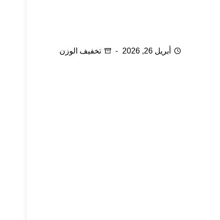
سلسلة رمضان: الحفاظ على اللياقة البدنية في
رمضان
أبريل 26, 2026
تخفيف الوزن