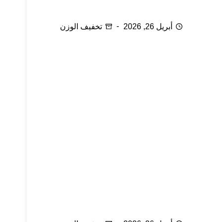
سلسلة رمضان: ماذا نأكل في رمضان ج1
أبريل 26, 2026
تخفيف الوزن
سلسلة رمضان: ماذا نأكل في رمضان ج2