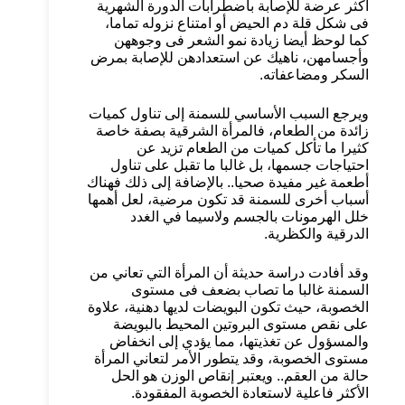
أكثر عرضة للإصابة باضطرابات الدورة الشهرية
فى شكل قلة دم الحيض أو امتناع نزوله تماما،
كما لوحظ أيضا زيادة نمو الشعر فى وجوههن
وأجسامهن، ناهيك عن استعدادهن للإصابة بمرض
السكر ومضاعفاته.
ويرجع السبب الأساسي للسمنة إلى تناول كميات
زائدة من الطعام، فالمرأة الشرقية بصفة خاصة
كثيرا ما تأكل كميات من الطعام تزيد عن
احتياجات جسمها، بل غالبا ما تقبل على تناول
أطعمة غير مفيدة صحيا.. بالإضافة إلى ذلك فهناك
أسباب أخرى للسمنة قد تكون مرضية، لعل أهمها
خلل الهرمونات بالجسم ولاسيما في الغدد
الدرقية والكظرية.
وقد أفادت دراسة حديثة أن المرأة التي تعاني من
السمنة غالبا ما تصاب بضعف فى مستوى
الخصوبة، حيث تكون البويضات لديها دهنية، علاوة
على نقص مستوى البروتين المحيط بالبويضة
والمسؤول عن تغذيتها، مما يؤدي إلى انخفاض
مستوى الخصوبة، وقد يتطور الأمر لتعاني المرأة
حالة من العقم.. ويعتبر إنقاص الوزن هو الحل
الأكثر فاعلية لاستعادة الخصوبة المفقودة.