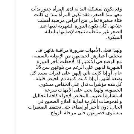
وقد يكون لمشكلة البدانة لدى المرأة جذور بدأت
معها منذ الصغر، فقد تكون المرأة منذ أن كانت
فتاة صغيرة تعاني من أعراض مرضية أهملت
علاجها، كأن تكون الدورة الشهرية لديها عند
الصغر غير منتظمة نتيجة لإصابتها بالبدانة
المبكرة.
ولهذا فعلى الأمهات ضرورة مراقبة بناتهن فى
مختلف أعمارهن لحمايتهن من الإصابة بالسمنة،
مع الوضع في الاعتبار إذا لاحظت تأخر الدورة
الشهرية لديهن على الرغم من بلوغهن سن 16
عام، أو إذا كانت تأتي إليهن على فترات بعيدة كل
بضعة أشهر، أو إذا كانت كمية دم الحيض قليلة..
كل هذه مؤشرات تدل على انخفاض مستوى
الخصوبة، ولهذا يجب على الأمهات سرعة
استشارة الطبيب المختص لإجراء كافة التحاليل
والفحوصات اللازمة لبداية العلاج الصحيح في
الحال، دون تأخير أو إبطاء، حتى تحتفظ الصغيرات
بمستوى خصوبتهن حتى مرحلة الزواج.