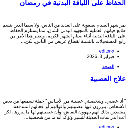
لحفاظ على اللياقة البدنية في رمضان
مر شهر الصيام بصعوبة على العديد من الناس، ولا سيما الذين يتسم
ابع حياتهم العملية بالمجهود البدني الشاق، مما يستلزم الحفاظ
لى اللياقة البدنية أثناء صيام الشهر الكريم، ويعتبر هذا الأمر من
ابع المستحيلات بالنسبة لقطاع عريض من الناس، لكن…
editor-x
فبراير 8, 2026
الصحة
لاج العصبية
 أنا عصبي، وشخصيتي عصبية من الأساس ” جملة نسمعها من بعض
لأشخاص، يبررون فيها عصبيتهم وأقوالهم أو أفعالهم المندفعة،
عتقدين بذلك أنهم ينهوون النقاش، وأن عصبيتهم لها ما يبررها، لكن
تت الدراسات الحديثة لتشير وتؤكد أنه ما من شخصية…
editor-x