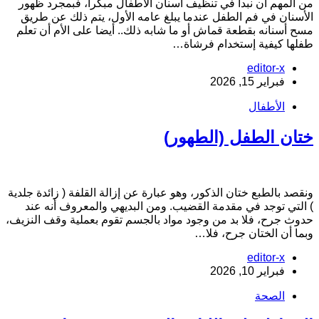
ن المهم أن نبدأ في تنظيف أسنان الأطفال مبكرا، فبمجرد ظهور
لأسنان في فم الطفل عندما يبلغ عامه الأول، يتم ذلك عن طريق
سح أسنانه بقطعة قماش أو ما شابه ذلك.. أيضا على الأم أن تعلم
فلها كيفية إستخدام فرشاة…
editor-x
فبراير 15, 2026
الأطفال
تان الطفل (الطهور)
نقصد بالطبع ختان الذكور، وهو عبارة عن إزالة القلفة ( زائدة جلدية
 التي توجد في مقدمة القضيب. ومن البديهي والمعروف أنه عند
دوث جرح، فلا بد من وجود مواد بالجسم تقوم بعملية وقف النزيف،
بما أن الختان جرح، فلا…
editor-x
فبراير 10, 2026
الصحة