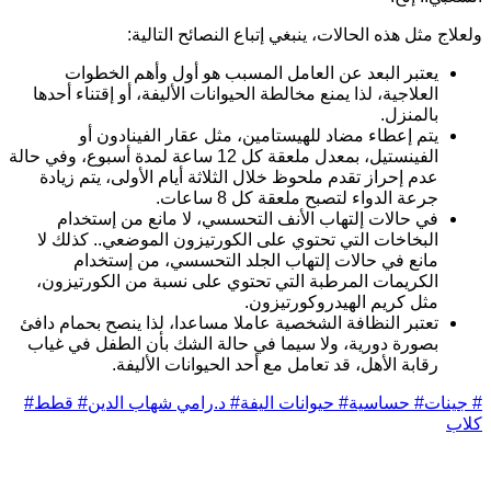
لعلاج مثل هذه الحالات، ينبغي إتباع النصائح التالية:
يعتبر البعد عن العامل المسبب هو أول وأهم الخطوات
العلاجية، لذا يمنع مخالطة الحيوانات الأليفة، أو إقتناء أحدها
بالمنزل.
يتم إعطاء مضاد للهيستامين، مثل عقار الفينادون أو
الفينستيل، بمعدل ملعقة كل 12 ساعة لمدة أسبوع، وفي حالة
عدم إحراز تقدم ملحوظ خلال الثلاثة أيام الأولى، يتم زيادة
جرعة الدواء لتصبح ملعقة كل 8 ساعات.
في حالات إلتهاب الأنف التحسسي، لا مانع من إستخدام
البخاخات التي تحتوي على الكورتيزون الموضعي.. كذلك لا
مانع في حالات إلتهاب الجلد التحسسي، من إستخدام
الكريمات المرطبة التي تحتوي على نسبة من الكورتيزون،
مثل كريم الهيدروكورتيزون.
تعتبر النظافة الشخصية عاملا مساعدا، لذا ينصح بحمام دافئ
بصورة دورية، ولا سيما في حالة الشك بأن الطفل في غياب
رقابة الأهل، قد تعامل مع أحد الحيوانات الأليفة.
جينات
#
حساسية
#
حيوانات اليفة
#
د.رامي شهاب الدين
#
قطط
#
لاب