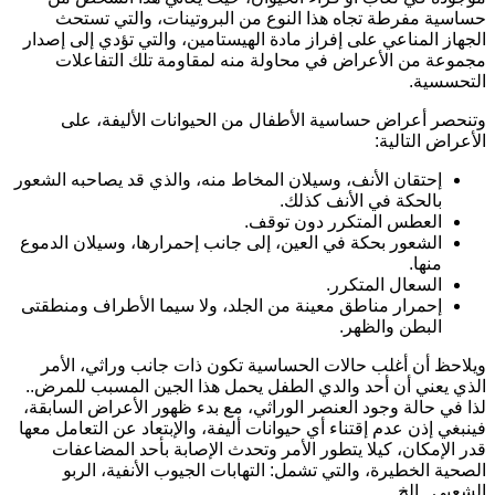
ساسية مفرطة تجاه هذا النوع من البروتينات، والتي تستحث
لجهاز المناعي على إفراز مادة الهيستامين، والتي تؤدي إلى إصدار
جموعة من الأعراض في محاولة منه لمقاومة تلك التفاعلات
لتحسسية.
تنحصر أعراض حساسية الأطفال من الحيوانات الأليفة، على
لأعراض التالية:
إحتقان الأنف، وسيلان المخاط منه، والذي قد يصاحبه الشعور
بالحكة في الأنف كذلك.
العطس المتكرر دون توقف.
الشعور بحكة في العين، إلى جانب إحمرارها، وسيلان الدموع
منها.
السعال المتكرر.
إحمرار مناطق معينة من الجلد، ولا سيما الأطراف ومنطقتى
البطن والظهر.
يلاحظ أن أغلب حالات الحساسية تكون ذات جانب وراثي، الأمر
لذي يعني أن أحد والدي الطفل يحمل هذا الجين المسبب للمرض..
ذا في حالة وجود العنصر الوراثي، مع بدء ظهور الأعراض السابقة،
ينبغي إذن عدم إقتناء أي حيوانات أليفة، والإبتعاد عن التعامل معها
در الإمكان، كيلا يتطور الأمر وتحدث الإصابة بأحد المضاعفات
لصحية الخطيرة، والتي تشمل: التهابات الجيوب الأنفية، الربو
لشعبي.. إلخ.