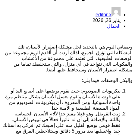
editor-x
يناير 26, 2026
الجمال
صفاتي اليوم هي بالتحديد لحل مشكلة اصفرار الأسنان، تلك
لمشكلة التي تؤرق الجميع، لذلك أردت أن أاقدم اليوم مجموعة من
لوصفات الطبيعية، التي تعتمد على مجموعة من الأعشاب
المكونات التي تتواجد في أي منزل، والتي ستخلصك تماما من
شكلة اصفرار الأسنان وستحافظ عليها أيضا.
إليكي الوصفات فيما يلي:
بيكربونات الصوديوم: حيث نقوم بوضعها على أصابع اليد أو
على فرشاة الأسنان وتقوم بغسل الأسنان بشكل منتظم مرة
واحدة أسبوعيا، ومن المعروف أن بيكربونات الصوديوم من
المواد المبيضة الطبيعية و الآمنة جدا .
زيت القرنفل: وهو فعلا مفيد جدا لآلام الأسنان الحساسة
واللثة، بالإضافة إلى أن له تأثيراً فعالاً في تبييض الأسنان.
فقط قومي بوضع القليل منه على إصبعك ثم افركي به أسنانك
جيدا واغسليها بعد مرور 5 دقائق وستلاحظين الفرق مع