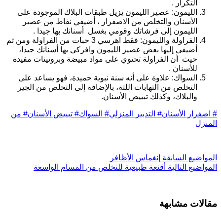
التكرار .
الليمون: عصير الليمون يزيل طبقات البلاك الموجودة على
الأسنان والتخلص من الاصفرار ، أضيفي نقاط من عصير
الليمون إلى فرشاتك وقومي بغسل أسنانك بها جيدا .
الفراولة والليمون: فقط اهرسي 3 حبات من الفراولة ومن ثم
أضيفي إليها بعض عصير الليمون وافركي بها أسنانك جيدا،
حيث أن الفراولة تحتوي على مواد مبيضة وبروتينات مفيدة
للأسنان .
السواك: علاوة على أنه سنة نبوية حميدة، فهو يساعد على
التخلص من التهابات اللثة، بالإضافة إلى التخلص من الجير
والبلاك، وكذلك تبييض الأسنان.
اصفرار الأسنان
#
التدبير المنزلي
#
السواك
#
تبييض الأسنان
#
من
لمنزل
ل
مواضيع
السابقة
إنغماس الأظافر
ل
مواضيع
التالية
أقنعة طبيعية للتخلص من المسام الواسعة
قالات مشابهة