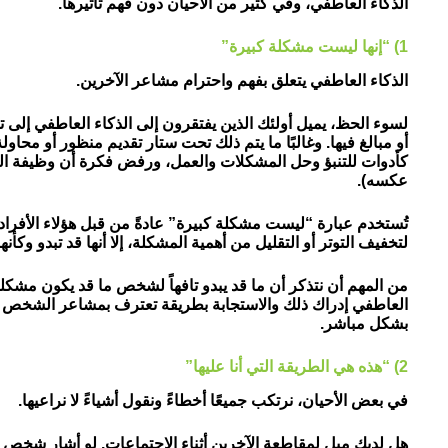
الذكاء العاطفي، وفي كثير من الأحيان دون فهم تأثيرها.
1) “إنها ليست مشكلة كبيرة”
الذكاء العاطفي يتعلق بفهم واحترام مشاعر الآخرين.
لسوء الحظ، يميل أولئك الذين يفتقرون إلى الذكاء العاطفي إلى ت
أو مبالغ فيها. وغالبًا ما يتم ذلك تحت ستار تقديم منظور أو محاولة 
كأدوات للتنبؤ وحل المشكلات والعمل، ورفض فكرة أن وظيفة الف
عكسه).
تُستخدم عبارة “ليست مشكلة كبيرة” عادةً من قبل هؤلاء الأفراد
لتخفيف التوتر أو التقليل من أهمية المشكلة، إلا أنها قد تبدو وكأنه
من المهم أن نتذكر أن ما قد يبدو تافهاً لشخص ما قد يكون مشك
العاطفي إدراك ذلك والاستجابة بطريقة تعترف بمشاعر الشخص ال
بشكل مباشر.
2) “هذه هي الطريقة التي أنا عليها”
في بعض الأحيان، نرتكب جميعًا أخطاءً ونقول أشياءً لا نراعيها.
هل لديك ميل لمقاطعة الآخرين أثناء الاجتماعات. لو أشار شخص 