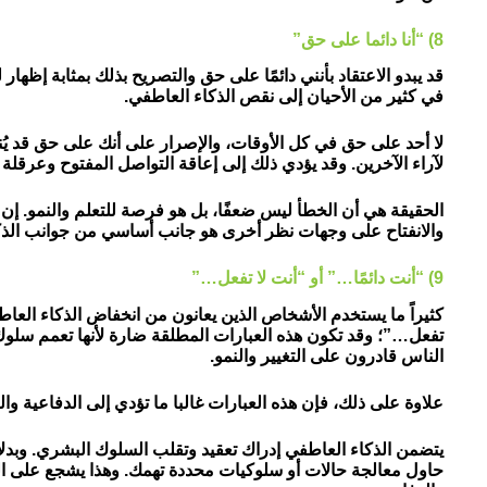
8) “أنا دائما على حق”
قد يبدو الاعتقاد بأنني دائمًا على حق والتصريح بذلك بمثابة إظهار لل
في كثير من الأحيان إلى نقص الذكاء العاطفي.
لا أحد على حق في كل الأوقات، والإصرار على أنك على حق قد 
لآراء الآخرين. وقد يؤدي ذلك إلى إعاقة التواصل المفتوح وعرقلة
الحقيقة هي أن الخطأ ليس ضعفًا، بل هو فرصة للتعلم والنمو. إن ق
والانفتاح على وجهات نظر أخرى هو جانب أساسي من جوانب الذك
9) “أنت دائمًا…” أو “أنت لا تفعل…”
كثيراً ما يستخدم الأشخاص الذين يعانون من انخفاض الذكاء العاط
تفعل…”؛ وقد تكون هذه العبارات المطلقة ضارة لأنها تعمم سلو
الناس قادرون على التغيير والنمو.
علاوة على ذلك، فإن هذه العبارات غالبا ما تؤدي إلى الدفاعية والص
يتضمن الذكاء العاطفي إدراك تعقيد وتقلب السلوك البشري. وبدلاً
حاول معالجة حالات أو سلوكيات محددة تهمك. وهذا يشجع على الحوا