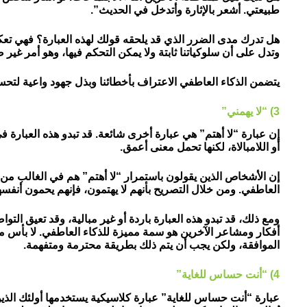
طبيعتي. أشعر بالإثارة وأتدخل في الحديث”.
هل تدرك مدى الضرر الذي قد يلحقه قولك لهذه العبارة؟ فهي تعك
وتدل على أن سلوكياتنا ثابتة ولا يمكن التحكم فيها، وهو أمر غير 
يتضمن الذكاء العاطفي الاعتراف بأخطائنا وبذل جهود واعية لتحسي
3) “لا يهمني”
إن عبارة “لا أهتم” هي عبارة أخرى شائعة. قد تبدو هذه العبارة 
أو اللامبالاة، لكنها تحمل معنى أعمق.
إن الأشخاص الذين يقولون باستمرار “لا أهتم” هم في الغالب من أ
العاطفي. ومن خلال التصريح بأنهم لا يهتمون، فإنهم يحمون أنفسهم
ومع ذلك، قد تبدو هذه العبارة باردة أو غير مبالية، وقد تعيق التو
أفكار ومشاعر الآخرين هو سمة مميزة للذكاء العاطفي. لا بأس من
الموافقة، ولكن يجب أن يتم ذلك بطريقة محترمة ومتفهمة.
4) “أنت حساس للغاية”
عبارة “أنت حساس للغاية” عبارة كلاسيكية يستخدمها أولئك الذين 