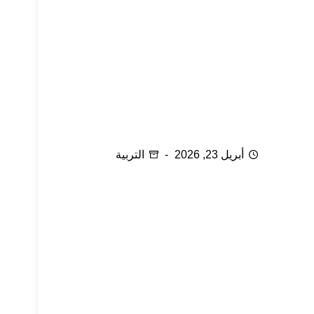
كيف أعزز ثقة طفلي في نفسه
أبريل 23, 2026
التربية