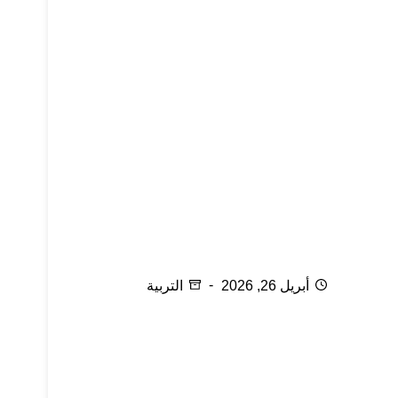
12 شيئا جديداً تتعلمه عن النوم عندما تصبح والدا
(أبا أو أما)
أبريل 26, 2026
التربية