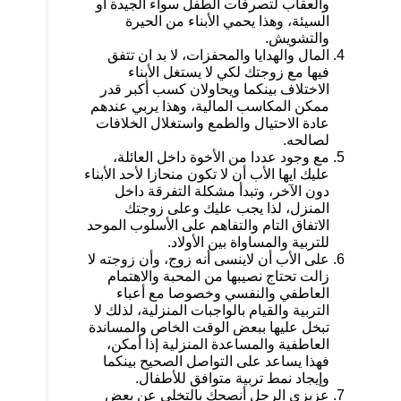
والعقاب لتصرفات الطفل سواء الجيدة أو
السيئة، وهذا يحمي الأبناء من الحيرة
والتشويش.
المال والهدايا والمحفزات، لا بد ان تتفق
فيها مع زوجتك لكي لا يستغل الأبناء
الاختلاف بينكما ويحاولان كسب أكبر قدر
ممكن المكاسب المالية، وهذا يربي عندهم
عادة الاحتيال والطمع واستغلال الخلافات
لصالحه.
مع وجود عددا من الأخوة داخل العائلة،
عليك ايها الأب أن لا تكون منحازا لأحد الأبناء
دون الآخر، وتبدأ مشكلة التفرقة داخل
المنزل، لذا يجب عليك وعلى زوجتك
الاتفاق التام والتفاهم على الأسلوب الموحد
للتربية والمساواة بين الأولاد.
على الأب أن لاينسى أنه زوج، وأن زوجته لا
زالت تحتاج نصيبها من المحبة والاهتمام
العاطفي والنفسي وخصوصا مع أعباء
التربية والقيام بالواجبات المنزلية، لذلك لا
تبخل عليها ببعض الوقت الخاص والمساندة
العاطفية والمساعدة المنزلية إذا أمكن،
فهذا يساعد على التواصل الصحيح بينكما
وإيجاد نمط تربية متوافق للأطفال.
عزيزي الرجل أنصحك بالتخلي عن بعض