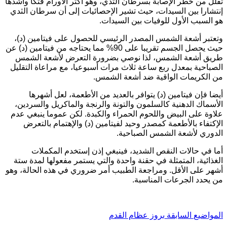
قلل من خطر الإصابة بسرطان الثدي، وهو أكثر الأورام فتكاً وأشدها
نتشارا بين السيدات، حيث تشير الإحصائيات إلى أن سرطان الثدي
و السبب الأول للوفيات بين السيدات.
تعتبر أشعة الشمس المصدر الرئيسي للحصول على فيتامين (د)،
حيث يحصل الجسم تقريبا على 90% مما يحتاجه من فيتامين (د) عن
ريق أشعة الشمس، لذا نوصي بضرورة التعرض لأشعة الشمس
لصباحية بمعدل ربع ساعة ثلاث مرات أسبوعيا، مع مراعاة التقليل
ن الكريمات الواقية ضد أشعة الشمس.
يضا فإن فيتامين (د) يتوافر بالعديد من الأطعمة، لعل أشهرها
لأسماك الدهنية كالسلمون والتونة والرنجة والماكريل والسردين،
لاوة على البيض واللحوم الحمراء والكبدة. لكن عموما ينبغي عدم
لإكتفاء بالأطعمة كمصدر وحيد لفيتامين (د) والإهتمام بالتعرض
لدوري لأشعة الشمس الصباحية.
ما في حالات النقص الشديد، فينبغي إذن إستخدم المكملات
لغذائية، المتمثلة في حقنة واحدة والتي يستمر مفعولها لمدة ستة
شهر على الأقل. ومراجعة الطبيب أمر ضروري في هذه الحالة، وهو
ن يحدد الجرعات المناسبة.
ل
مواضيع
السابقة
بروز عظام القدم