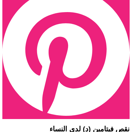
قص فيتامين (د) لدى النساء