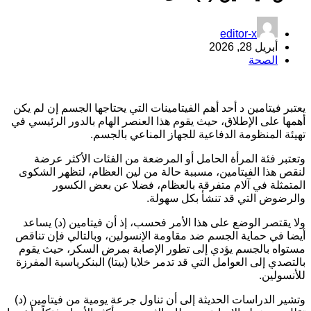
editor-x
أبريل 28, 2026
الصحة
عتبر فيتامين د أحد أهم الفيتامينات التي يحتاجها الجسم إن لم يكن
همها على الإطلاق، حيث يقوم هذا العنصر الهام بالدور الرئيسي في
هيئة المنظومة الدفاعية للجهاز المناعي بالجسم.
تعتبر فئة المرأة الحامل أو المرضعة من الفئات الأكثر عرضة
نقص هذا الفيتامين، مسببة حالة من لين العظام، لتظهر الشكوى
لمتمثلة في آلام متفرقة بالعظام، فضلا عن بعض الكسور
الرضوض التي قد تنشأ بكل سهولة.
لا يقتصر الوضع على هذا الأمر فحسب، إذ أن فيتامين (د) يساعد
يضا في حماية الجسم ضد مقاومة الإنسولين، وبالتالي فإن تناقص
ستواه بالجسم يؤدي إلى تطور الإصابة بمرض السكر، حيث يقوم
التصدي إلى العوامل التي قد تدمر خلايا (بيتا) البنكرياسية المفرزة
لأنسولين.
تشير الدراسات الحديثة إلى أن تناول جرعة يومية من فيتامين (د)