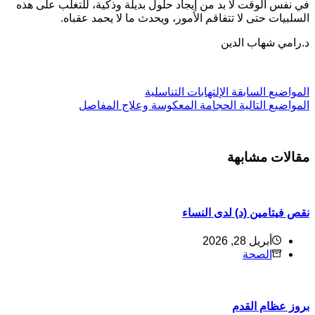
ي نفس الوقت لا بد من إيجاد حلول بديلة وذكية، للتغلب على هذه
لسلبيات حتى لا تتفاقم الأمور، ويحدث ما لا يحمد عقباه.
.رامي شهاب الدين
ل
مواضيع
السابقة
الإلتهابات التناسلية
ل
مواضيع
التالية
الحجامة المعكوسة وعلاج المفاصل
قالات مشابهة
قص فيتامين (د) لدى النساء
أبريل 28, 2026
الصحة
روز عظام القدم