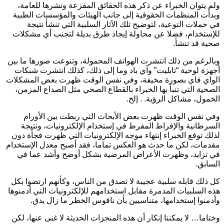
لم يتوان الخبراء عن ذكر هذه الحقائق المفزعة ونشرها للعامة،
بدأت المنظمات الحقوقية إلى جانب الهيئات والمؤسسات الطبية
ي حملات التوعية، لتوضيح تلك الآثار السلبية التي تنشأ نتيجة
لإستخدام، فضلا عن محاولة إيجاد طرق بديلة لتجنب أي مشكلات
حية قد تنشأ.
بالرغم من ذلك انتشرت الهواتف المحمولة، وتنوعت صورها ما بين
جهزة لوحية “تابليت” وآي باد وما إلى ذلك، كذلك انتشرت شبكات
لواي فاي بصورة مخيفة، وفي نفس الوقت ظهرت بعض المشكلات
لصحية التي تنبأ بها الخبراء بالقطاع الصحي مثل الصداع المزمن،
لخمول، مشاكل الرؤية. . إلخ.
في نفس الوقت ظهرت بعض الأبحاث التي ربطت بين الأورام
لسرطانية والإفراط المفرط في إستخدام الإلكترونيات، ونتيجة
ذلك توقع الخبراء إنتهاء موجه الإلكترونيات التي ظهرت فجأة دون
قدمات، لكن ما حدث هو العكس تماما، فقد أصبح معدل الإستخدام
ي تزايد، وظهرت الأعراض المرضية بشكل أوضح وأشد عما في
لسابق.
ل ذلك قابله سلبية عجيبة لا تصدق من الناس، وكأنهم ارتضوا بكل
ذه السلبيات المدمرة مقابل استخدامهم للإلكترونيات التي أدمنوها
أدمنوا إستخدامها، متناسيين بأن ناقوس الخطر ما زال يدق.
ختاما… لا يمكننا إنكار أن هذه المنجزات الحديثة لا غنى عنها، لكن