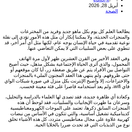
أبريل 28, 2026
الصحة
طالعنا العلم كل يوم بكل ماهو جديد وفريد من المخترعات
المنجزات الحديثة، ولا يمكننا إنكار أن مثل هذه الأمور تؤدي إلى نقلة
وعية تقدمية في حياة الإنسان بوجه عام، لكنها مثل أي أمر آخر، قد
نطوي على بعض السلبيات التي لا يمكن التغاضي عنها.
في العقد الأخير من القرن العشرين ظهر لأول مرة الهاتف
لمحمول، والذي أثرى الحياة الإجتماعية بشكل مذهل، حيث أصبح
لتواصل بين الأفراد يتم عن طريق ضغطة زر، أيا كان موقعهم أو
تى ظروفهم. ولم ينتهي هذا العقد المجنون المليء بالمنجزات
الاختراعات، إلا وأصبح الإنترنت بكل منزل في صورة شبكات الواي
wifi، ولم يعد أستخدامه قاصرا على فئة معينة فحسب.
كعادة أي ظاهرة جديدة، فقد تصدى لها العلماء بالدراسة والتحليل،
سرعان ما ظهرت الإيجابيات والسلبيات، فقد لوحظ أن هذه
لمنجزات السابق ذكرها، تعتمد على الموجات الكهرومغناطيسية
ديناميكية تشغيل أساسية، والتي تتكون في الأساس من نبضات
هربية علاوة على مجال مغناطيسي متردد، كل هذه الأشياء تخلق
وع من الذبذبات التي قد تحدث ضررا بالخلايا الحية.