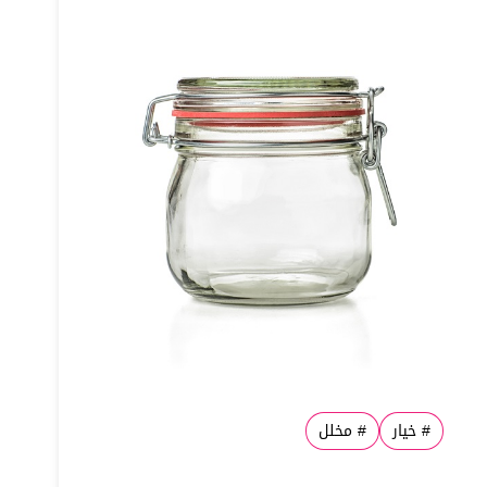
#
خيار
#
مخلل