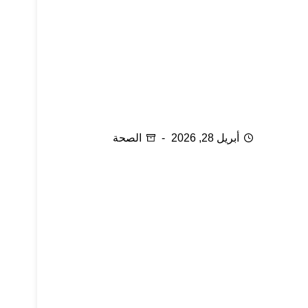
نقص فيتامين (د) لدى النساء
أبريل 28, 2026
الصحة