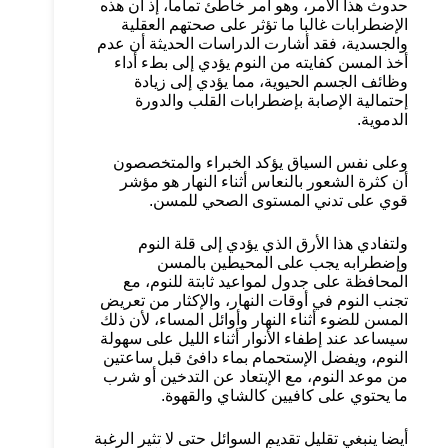
حدوث هذا الأمر، وهو أمر خاطئ تماما، إذ أن هذه
الإضطرابات غالبا ما تؤثر على صحتهم العقلية
والجسدية، فقد أشارت الدراسات الحديثة أن عدم
أخذ المسن كفايته من النوم يؤدي إلى بطء أداء
وظائف الجسم الحيوية، مما يؤدي إلى زيادة
إحتمالية الإصابة بإضطرابات القلب والدورة
الدموية.
وعلى نفس السياق يؤكد الخبراء والمتخصصون
أن كثرة الشعور بالنعاس أثناء النهار هو مؤشر
قوي على تدني المستوى الصحي للمسن.
ولتفادي هذا الأرق الذي يؤدي إلى قلة النوم
وإضطرابه يجب على المحيطين بالمسن
المحافظة على جدول لمواعيد ثابتة للنوم، مع
تجنب النوم في أوقات النهار، والإكثار من تعريض
المسن للضوء أثناء النهار وأوائل المساء، لأن ذلك
سيساعد عند إطفاء الأنوار أثناء الليل على سهولة
النوم، ويفضل الإستحمام بماء دافئ قبل ساعتين
من موعد النوم، مع الإبتعاد عن التدخين أو شرب
ما يحتوي على كافيين كالشاي والقهوة.
أيضا ينبغي تقليل تقديم السوائل حتى لا تثير الرغبة