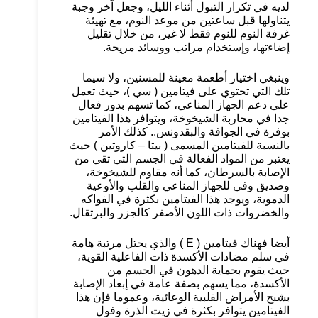
لديه في تكرار التبول أثناء الليل، وجعل آخر وجبة
يتناولها قبل ساعتين من موعد النوم، مع تهيئة
غرفة النوم للنوم فقط لا غير، من خلال تقليل
إضاءتها، وإستخدام مراتب ووسائد مريحة.
وينبغي اختيار أطعمة معينة للمسنين، ولا سيما
تلك التي تحتوي على فيتامين ( سي )، حيث تعمل
على دعم الجهاز المناعي، كما تسهم بدور فعال
جدا في محاربة الشيخوخة، ويتوافر هذا الفيتامين
بوفرة في الجوافة والبقدونس.. كذلك الأمر
بالنسبة للفيتامين المسمى ( بيتا – كاروتين ) حيث
يعتبر من المواد الفعالة في الجسم التي تقي من
الإصابة بالسرطان، كما أنه مقاوم للشيخوخة،
وصديق وفي للجهاز المناعي والقلب والأوعية
الدموية، ويوجد هذا الفيتامين بكثرة في الفواكه
والخضروات ذات اللون الأصفر كالجزر والبرتقال.
أيضا فهناك فيتامين ( E ) والذي يحتل مرتبة هامة
في سلم مضادات الأكسدة ذات الفاعلية القوية،
حيث يقوم بحماية الدهون في الجسم من
الأكسدة، مما يسهم بصفة عامة في إبعاد الإصابة
بشبح الأمراض القلبية الوعائية، وعموما فإن هذا
الفيتامين يتوافر بكثرة في زيت الذرة وفول