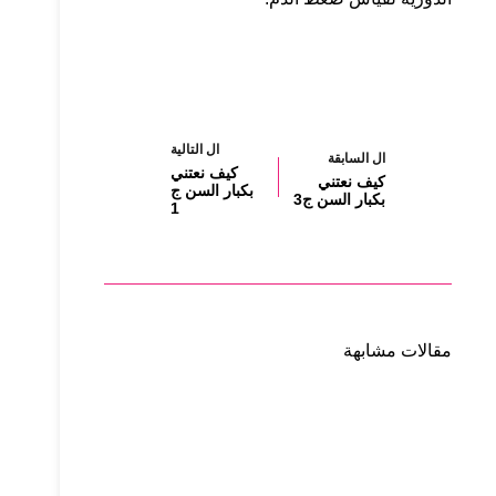
صحة
ال
التالية
ال
السابقة
كيف نعتني
كيف نعتني
بكبار السن ج
بكبار السن ج3
1
مقالات مشابهة