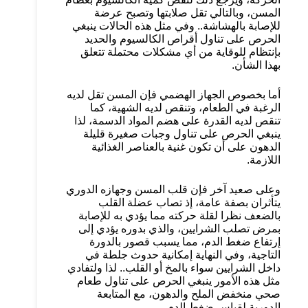
المسن، وبالتالي تقل صلابتها وتصبح عرضة
للإصابة بالهشاشة.. وفي مثل هذه الحالات ينبغي
الحرص على تناول أقراص الكالسيوم والحديد
بإنتظام للوقاية من أي مشكلات محتملة تتعلق
بهذا الشأن.
أما بخصوص الجهاز الهضمي فإن المسن تقل لديه
الرغبة في الطعام، وتنقص لديه الشهية، كما
تنقص لديه القدرة على هضم المواد الدسمة، لذا
ينبغي الحرص على تناول وجبات صغيرة قليلة
الدهون على أن تكون غنية بالعناصر الغذائية
اللازمة.
وعلى صعيد آخر فإن قلب المسن وجهازه الدوري
يتأثران بصفة عامة، إذ تصاب عضلة القلب
بالضعف نظرا لقلة حركته مما يؤدي به للإصابة
بمرض تصلب الشرايين، والذي بدوره يؤدي إلى
إرتفاع ضغط الدم، مما يسبب قصور بالدورة
التاجية، وفي النهاية إمكانية حدوث جلطة في
داخل الشرايين سواء بالمخ أو القلب.. لذا ولتفادي
مثل هذه الأمور ينبغي الحرص على تناول طعام
صحي منخفض الملح والدهون، مع المتابعة
الدورية لقياس ضغط الدم.