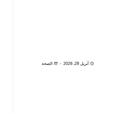
نقص فيتامين (د) لدى النساء
أبريل 28, 2026
الصحة