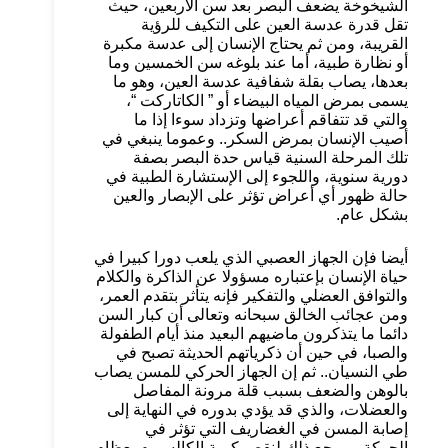
الشيخوخة يضعف البصر بعد سن الأربعين، حيث
تقل قدرة عدسة العين على التكيف للرؤية
القريبة، ومن ثم يحتاج الإنسان إلى عدسة مكبرة
أو نظارة طبية، أما عند بلوغه سن الخمسين وما
بعدها، يصاب بقلة شفافية عدسة العين، وهو ما
يسمى بمرض المياه البيضاء أو ” الكاتاركت “،
والتي قد تتفاقم أعراضها وتزداد سوءا إذا ما
أصيب الإنسان بمرض السكر.. وعموما ينبغي في
تلك المرحلة السنية قياس حدة البصر بصفة
دورية سنوية، واللجوء إلى الإستشارة الطبية في
حالة ظهور أي أعراض تؤثر على الإبصار والعين
بشكل عام.
أيضا فإن الجهاز العصبي الذي يلعب دورا كبيرا في
حياة الإنسان بإعتباره مسؤولا عن الذاكرة والكلام
والتوافق العضلي والتفكير فإنه يتأثر بتقدم العمر،
ومن عجائب الخالق سبحانه وتعالى أن كبار السن
دائما ما يتذكرون ماضيهم البعيد منذ أيام الطفولة
والصبا، في حين أن ذكرياتهم الحديثة تصبح في
طي النسيان.. ثم إن الجهاز الحركي للمسن يصاب
بالوهن والضعف بسبب قلة مرونة المفاصل
والعضلات، والذي قد يؤدي بدوره في النهاية إلى
إصابة المسن في الغضاريف التي تؤثر في
الحركة، ويرجع ذلك لنقص كمية الكالسيوم بعظام