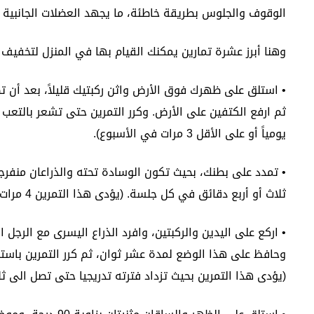
الوقوف والجلوس بطريقة خاطئة، ما يجهد العضلات الجانبية 
وهنا أبرز عشرة تمارين يمكنك القيام بها في المنزل لتخفيف 
• استلق على ظهرك فوق الأرض واثن ركبتيك قليلاً، بعد أن 
ثم ارفع الكتفين على الأرض. وكرر التمرين حتى تشعر بالتعب ل
يومياً أو على الأقل 3 مرات في الأسبوع).
• تمدد على بطنك، بحيث تكون الوسادة تحته والذراعان منفرجتا
ثلاث أو أربع دقائق في كل جلسة. (يؤدى هذا التمرين 4 مرات اسبوعياً).
• اركع على اليدين والركبتين، وافرد الذراع اليسرى مع الرجل
وحافظ على هذا الوضع لمدة عشر ثوان، ثم كرر التمرين باستخد
(يؤدى هذا التمرين بحيث تزداد فترته تدريجيا حتى تصل الى ثلا