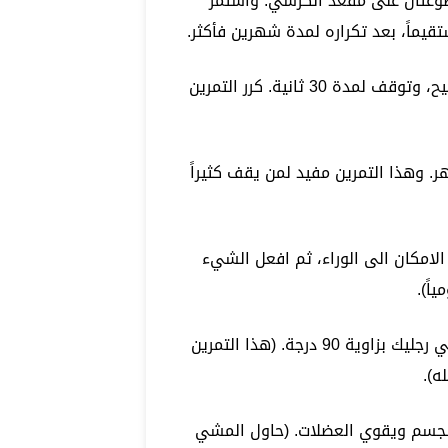
اقان مثنيتان بزاوية 90 درجة، وموضوعتان على مقعد الكرسي. واستمر
يماً، بعد تكراره لمدة شهرين فأكثر.
• اسند ظهرك إلى الحائط، ثم حاول أداء وضع القرفصاء الصحيح، وتوقف لمدة 30 ثانية. كرر التمرين
. وهذا التمرين مفيد لمن يقف كثيراً
الامكان الى الوراء، ثم افعل الشيء
اً).
• ضع كرة كبيرة بين ظهرك والحائط واصعد وانزل على أن تثني رجليك بزاوية 90 درجة. (هذا التمرين
ه).
الجسم ويقوي العضلات. (حاول المشي