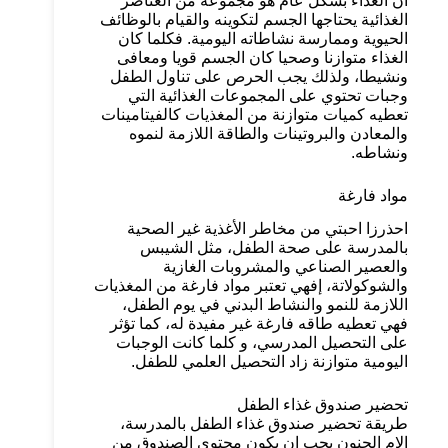
أن الغذاء بشكل عام هو مجموعة من العناصر
الغذائية يحتاجها الجسم لتكوينه والقيام بالوظائف
الحيوية وممارسة نشاطاته اليومية. فكلما كان
الغذاء متوازنا وصحيا كان الجسم قويا ومعافى
ونشيطا، ولذلك يجب الحرص على تناول الطفل
وجبات تحتوي على المجموعات الغذائية التي
تعطيه كميات متوازنة من المغذيات كالفيتامينات
والمعادن والبروتينات والطاقة اللازمة لنموه
ونشاطه.
مواد فارغة
احذرزا احبتي من مخاطر الأغذية غير الصحية
بالمدرسة على صحة الطفل، مثل الشيبس
والعصير الصناعي والمشروبات الغازية
والشوكولاتة، إفهي تعتبر مواد فارغة من المغذيات
اللازمة للنمو والنشاط البدني في يوم الطفل،
فهي تعطيه طاقه فارغة غير مفيدة له، كما تؤثر
على التحصيل المدرسي، و كلما كانت الوجبات
اليومية متوازنة زاد التحصيل العلمي للطفل.
تحضير صندوق غذاء الطفل
طريقة تحضير صندوق غذاء الطفل بالمدرسة،
الام الحنون يجب ان يكون محتوى الصندوق من