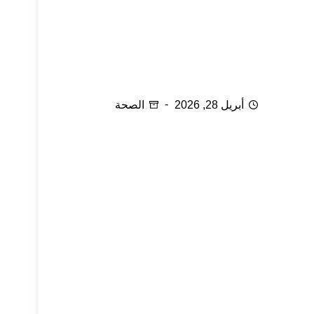
نقص فيتامين (د) لدى النساء
أبريل 28, 2026
الصحة