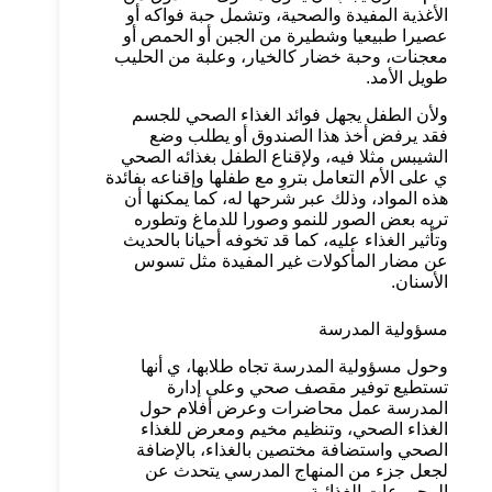
الأغذية المفيدة والصحية، وتشمل حبة فواكه أو
عصيرا طبيعيا وشطيرة من الجبن أو الحمص أو
معجنات، وحبة خضار كالخيار، وعلبة من الحليب
طويل الأمد.
ولأن الطفل يجهل فوائد الغذاء الصحي للجسم
فقد يرفض أخذ هذا الصندوق أو يطلب وضع
الشيبس مثلا فيه، ولإقناع الطفل بغذائه الصحي
ي على الأم التعامل بتروِ مع طفلها وإقناعه بفائدة
هذه المواد، وذلك عبر شرحها له، كما يمكنها أن
تريه بعض الصور للنمو وصورا للدماغ وتطوره
وتأثير الغذاء عليه، كما قد تخوفه أحيانا بالحديث
عن مضار المأكولات غير المفيدة مثل تسوس
الأسنان.
مسؤولية المدرسة
وحول مسؤولية المدرسة تجاه طلابها، ي أنها
تستطيع توفير مقصف صحي وعلى إدارة
المدرسة عمل محاضرات وعرض أفلام حول
الغذاء الصحي، وتنظيم مخيم ومعرض للغذاء
الصحي واستضافة مختصين بالغذاء، بالإضافة
لجعل جزء من المنهاج المدرسي يتحدث عن
المجموعات الغذائية.