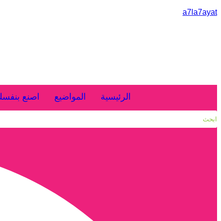
التجاوز
a7la7ayat
إلى
المحتوى
الرئيسية
المواضيع
اصنع بنفس