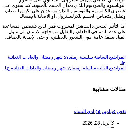
لبوتاسيوم والصوديوم اللذان يمدان الجسم بالحيوية، كما يحتوي على
نصري الكالسيوم والفوسفور اللذان يساعدان على تكوين العظام،
تقليل إمتصاص الجسم للكوليسترول، أو الإصابة بالإمساك.
ما التأثير السحري المدهش لمشروب قمر الدين فيتضمن المساعدة
لى عدم النهم في الطعام، والتقليل من حاجة الإنسان إلى تناول
لمياه بصفة عامة، دون الشعور بالعطش، أو حتى الإصابة بالجفاف.
ل
مواضيع
السابقة
سلسلة رمضان: شهر رمضان والعادات الغذائية
3
ل
مواضيع
التالية
سلسلة رمضان: شهر رمضان والعادات الغذائية ج1
قالات مشابهة
قص فيتامين (د) لدى النساء
أبريل 28, 2026