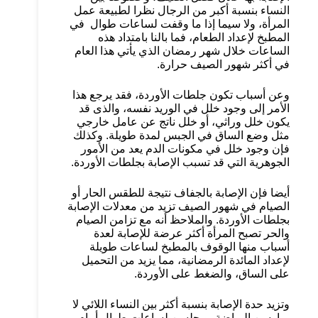
النساء بنسبة أكبر من الرجال نظرا لطبيعة عمل
المرأة، ولا سيما إذا ما وقفت لساعات طوال في
المطبخ لإعداد الطعام، فما بالنا بامتداد هذه
الساعات خلال شهر رمضان الذي يأتي هذا العام
في أكثر شهور الصيف حرارة.
وعن أسباب تكون جلطات الأوردة، فقد يرجع هذا
الأمر إلى وجود خلل في الوريد نفسه، والذى قد
يكون خلل وراثي، أو خلل ناتج عن عامل خارجي
مثل وضع الساق في الجبس لمدة طويلة. وكذلك
فإن وجود خلل في مكونات الدم يعد من الأمور
الجوهرية التي قد تسبب الإصابة بجلطات الأوردة.
أيضا فإن الإصابة بالجفاف نتيجة للطقس الحار أو
الصيام في شهور الصيف تزيد من معدلات الإصابة
بجلطات الأوردة. والملاحظ أنه مع تزامن الصيام
والحر تصبح المرأة أكثر عرضة للإصابة لعدة
أسباب منها الوقوف بالمطبخ لساعات طويلة
لإعداد المائدة الرمضانية، مما يزيد من التحميل
على الساق، والضغط على الأوردة.
وتزيد حدة الإصابة بنسبة أكثر بين النساء اللائي لا
يمارسن الرياضة، ويجلسن لساعات طوال أمام