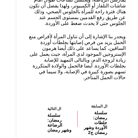
شاشات التلفاز أو الكمبيوتر، ولهذا يفضل أن تكون
هناك فترة راحة للمرأة بالجلوس الصحي، وذلك
عن طريق رفع القدمين بمستوى الجسم عند
الجلوس حتى لا يحدث ضغط على الأوردة.
ويجدر بنا الإشارة إلى أن تناول المرأة لأقراص منع
الحمل يزيد من فرص إصابتها بجلطات أوردة
الساقين، كما يساعد على ذلك أيضا هرمون
الإستروجين الموجود لدى المرأة، حيث يعمل على
زيادة لزوجة الدم، وبالتالى التمهيد للإصابة
بجلطات الأوردة. أيضا فالحمل والولادة المتكررة
تسهم بصورة كبيرة في الإصابة، ولا سيما في
حالات الحمل المتأخر.
ال
السابقة
ال
التالية
سلسلة
سلسلة
رمضان:
رمضان:
جلطات
الرضاعة
الأوردة وشهر
وشهر رمضان
رمضان ج2