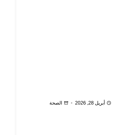
ناقوس الخطر ما زال يدق
أبريل 28, 2026
الصحة