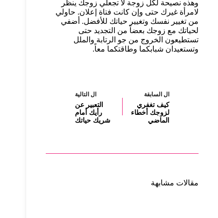
وهذه نصيحة لكل زوجة لا تجعلي زوجك ينظر
لامرأة غيرك حتى وإن كانت فتاة إعلان. حاولي
من تغيير نفسك وتغيير حياتك للأفضل. أضفي
لحياتك مع زوجك بعضاً من التجديد حتى
تستطيعون الخروج من جو الرتابة والملل
وتستعيدان شبابكما وطاقتكما معاً.
ال
السابقة
ال
التالية
كيف تغفري
التعبير عن
لزوجك أخطاء
رأيك أمام
الماضي
شريك حياتك
مقالات مشابهة