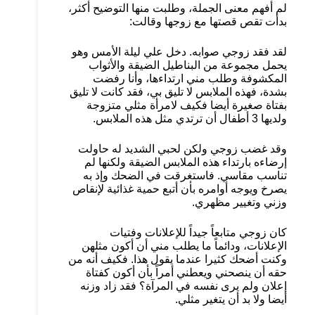
لم أفهم معنى الجملة، وطلبت منها التوضيح أكثر،
بدأت تقص قصتها مع زوجها وقالت:
لقد فقد زوجي صوابه. دخل علي ليلة الأمس وهو
يحمل مجموعة من البناطيل الضيقة والأثواب
المكشوفة وطلب مني ارتداءها، وأنا رفضت
بشدة، فهذه الملابس لا تليق بي، فقد كانت لا تليق
بفتاة صغيرة أيضا فكيف لامرأة مثلي متزوجة
ولديها 3 أطفال أن ترتدي مثل هذه الملابس.
وقد غضب زوجي ولكن لحبي الشديد له حاولت
إرضاءه بارتداء هذه الملابس الضيقة ولكنها لم
تناسب مقاسي. فاستغرقت في الضحك وإذ به
يصرخ ويوجه أوامره بأن أتبع حمية غذائية لإنقاص
وزني وتغيير مظهري.
كان زوجي متابعاً جيداً للإعلانات وفتيات
الإعلانات، ودائماً ما يطلب مني أن أكون مثلهن
وكنت أضحك كثيرا عندما يقول هذا. فكيف أنه من
حقه أن ينصحني ويعطني أمراً بأن أكون كفتاة
إعلان ولم يرى نفسه في المرآة؟ فقد زاد وزنه
أيضا ولا بد أن يتغير مثلي.