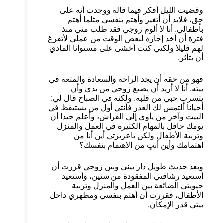
وقضيت الليل أفكر فيما قاله ووجدت أنه على
حق، فلابد أن أتغير وأهتم بنفسي مثلما أهتم
بأطفالي. أنا لا ألوم زوجي فقد طلب مني منذ
فترة أن آخذ إجازة لبعض الوقت من عملي لأتفرغ
لهم قليلا ولكني كنت أخشى على مستوانا المادي
أن يتأثر.
فهو من حقه أن يجد الراحة والسعادة والمتعة في
بيته. أنا لا أريد أن يضيع زوجي من يدي وأن
يتسرب حبي من قلبه. ولكنه في الصباح قال لي:
أحيانا ألتمس لك العذر فأنتي أول من يستيقظ في
البيت وآخر من يآوي إلى الفراش، وأعلم جيدا أن
يومك حافل بالمهام الكثيرة في العمل والمنزل
وتربية الأطفال ولكن ياعزيزتي أين أنا من
اهتمامك وأين أنتٍ من الاهتمام بنفسك؟
وبعد حديث طويل دار بيني وبين زوجي قررت أن
أستعيد رشاقتي المفقودة من سنين، وأستعيد
حيويتي الضائعة بين العمل والمنزل وتربية
الأطفال، فقررت أن أهتم بنفسي ومظهري داخل
بيتي قدر الإمكان.