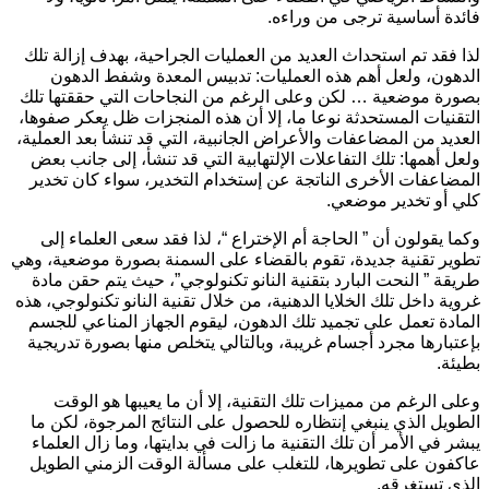
فائدة أساسية ترجى من وراءه.
لذا فقد تم استحداث العديد من العمليات الجراحية، بهدف إزالة تلك
الدهون، ولعل أهم هذه العمليات: تدبيس المعدة وشفط الدهون
بصورة موضعية … لكن وعلى الرغم من النجاحات التي حققتها تلك
التقنيات المستحدثة نوعا ما، إلا أن هذه المنجزات ظل يعكر صفوها،
العديد من المضاعفات والأعراض الجانبية، التي قد تنشأ بعد العملية،
ولعل أهمها: تلك التفاعلات الإلتهابية التي قد تنشأ، إلى جانب بعض
المضاعفات الأخرى الناتجة عن إستخدام التخدير، سواء كان تخدير
كلي أو تخدير موضعي.
وكما يقولون أن ” الحاجة أم الإختراع “، لذا فقد سعى العلماء إلى
تطوير تقنية جديدة، تقوم بالقضاء على السمنة بصورة موضعية، وهي
طريقة ” النحت البارد بتقنية النانو تكنولوجي”، حيث يتم حقن مادة
غروية داخل تلك الخلايا الدهنية، من خلال تقنية النانو تكنولوجي، هذه
المادة تعمل على تجميد تلك الدهون، ليقوم الجهاز المناعي للجسم
بإعتبارها مجرد أجسام غريبة، وبالتالي يتخلص منها بصورة تدريجية
بطيئة.
وعلى الرغم من مميزات تلك التقنية، إلا أن ما يعيبها هو الوقت
الطويل الذي ينبغي إنتظاره للحصول على النتائج المرجوة، لكن ما
يبشر في الأمر أن تلك التقنية ما زالت في بدايتها، وما زال العلماء
عاكفون على تطويرها، للتغلب على مسألة الوقت الزمني الطويل
الذي تستغرقه.