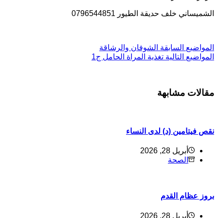
لشميساني خلف حديقة الطيور 0796544851
ل
مواضيع
السابقة
الشوفان والرشاقة
ل
مواضيع
التالية
تغذية المراة الحامل ج1
قالات مشابهة
قص فيتامين (د) لدى النساء
أبريل 28, 2026
الصحة
روز عظام القدم
أبريل 28, 2026