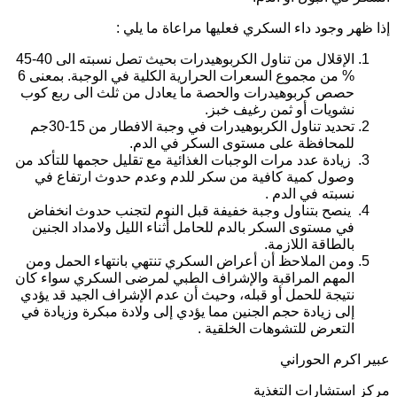
ذا ظهر وجود داء السكري فعليها مراعاة ما يلي :
الإقلال من تناول الكربوهيدرات بحيث تصل نسبته الى 40-45
% من مجموع السعرات الحرارية الكلية في الوجبة. بمعنى 6
حصص كربوهيدرات والحصة ما يعادل من ثلث الى ربع كوب
نشويات أو ثمن رغيف خبز.
تحديد تناول الكربوهيدرات في وجبة الافطار من 15-30جم
للمحافظة على مستوى السكر في الدم.
زيادة عدد مرات الوجبات الغذائية مع تقليل حجمها للتأكد من
وصول كمية كافية من سكر للدم وعدم حدوث ارتفاع في
نسبته في الدم .
ينصح بتناول وجبة خفيفة قبل النوم لتجنب حدوث انخفاض
في مستوى السكر بالدم للحامل أثناء الليل ولامداد الجنين
بالطاقة اللازمة.
ومن الملاحظ أن أعراض السكري تنتهي بانتهاء الحمل ومن
المهم المراقبة والإشراف الطبي لمرضى السكري سواء كان
نتيجة للحمل أو قبله، وحيث أن عدم الإشراف الجيد قد يؤدي
إلى زيادة حجم الجنين مما يؤدي إلى ولادة مبكرة وزيادة في
التعرض للتشوهات الخلقية .
بير اكرم الحوراني
ركز استشارات التغذية