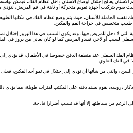
 الأسنان يعالج إختلال أوضاع الأسنان داخل عظام الفك، فيمكن بواسطت
ث يقوم بتركيب أجهزة تقويم متحركة أو ثابتة في فم المريض، لتؤدي ه
لفك نفسه الحاملة للأسنان، حيث يتم وضع عظام الفك في مكانها الطبي
ها طبيب متخصص في جراحة الفم والفكين.
ة التي لا دخل للمريض فيها، وقد يكون السبب في هذا البروز إختلال نمو 
 السفلي لسبب أو لآخر، فيبدو المريض كما لو كان يعاني من بروز في ال
عظام الفك السفلي عند منطقة الذقن خصوصا في الأطفال، قد يؤدي إلى ت
 في الفك العلوي.
 السن ، والتي من شأنها أن تؤدي إلى إختلال في نمو أحد الفكين، فعلى 
 إستذكار دروسه، يقوم بسند ذقنه على المكتب لفترات طويلة، مما يؤدي 
ى الرغم من بساطتها إلا أنها قد تسبب أضرارا فادحة.