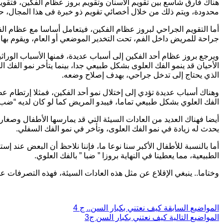
هناك فارق شاسع بين تقويم الأسنان وتقويم بروز عظام الفكين، فتقويم
محدودة، ويتم ذلك من خلال أخصائي تقويم ذو خبرة فى هذا المجال، حي
أما التقويم الجراحي لبروز عظام الفكين، فيتعامل أساسا مع عظام ا
جراحة للمريض داخل الفم، تحت التخدير الموضعي أو العام، ويقوم ب
ويرجع بروز عظام أحد الفكين إلى أسباب عديدة، فمنها الأسباب الوراثي
الأحيان قد ينمو الفك العلوى بشكل طبيعي جدا، بينما يتأخر نمو الفك
الذي يحتاج إلى تدخل جراحي، بهدف إصلاح وضعه.
وهناك أسباب عديدة تؤدي إلى إختلال نمو أحد الفكين، فمثلا إرتطام 
الفك العلوي بشكل طبيعي تماما، فيبدو المريض كما لو كان لديه “ضب”
أيضا فهناك العديد من العادات السيئة التي قد يمارسها الأطفال وصغار
يحدث له زيادة في نمو الفك العلوى، وتأخر في نمو الفك السفلي.
أما بالنسبة للأطفال الأكبر سنا نوعا ما، فإننا نلاحظ أن البعض عند
الطبيعية، مما يعطينا في النهاية بروزا ” ضبا ” بالفك العلوي.
وختاما.. ينبغي الإقلاع عن مثل هذه العادات السيئة، فهذه التصرفات عل
ال
مواضيع
السابقة
كيف نعتني بكبار السن.. ج 4
ال
مواضيع
التالية
كيف نعتني بكبار السن ج3