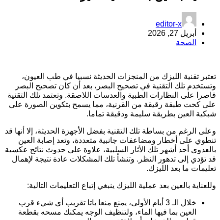
editor-x
أبريل 27, 2026
الصحة
عتبر تقنية الليزك من المنجزات الحديثة نسبيا في طب العيون،
تستخدم تلك التقنية في تصحيح البصر، بعد أن كان تصحيح البصر
اصرا على النظارات الطبية والعدسات اللاصقة. وتعتمد تلك التقنية
لى كحت طبقة رقيقة من القرنية، مما يسمح بتكوين الصورة على
بكية العين بطريقة سليمة ودقيقة تماما.
على الرغم من بساطة تلك التقنية بفضل الأجهزة الحديثة، إلا أنها قد
نطوي على أخطار ومضاعفات جانبية متعددة، وتعد إصابة العين
العدوى أحد أشهر تلك الأثار السلبية، علاوة على حدوث نتائج عكسية
د تؤدي إلى تدهور النظر. وتنشأ تلك المشكلات عادة نتيجة لإهمال
عليمات ما بعد الليزك.
للعناية بالعين بعد عملية الليزك ينبغي إتباع التعليمات التالية:
خلال الـ 3 أيام الأولى، يمنع منعا باتا تقريب أي شيء قرب
العين بما فيها الماء، ولتنظيف الوجه يمكنك مسحه بقطعة