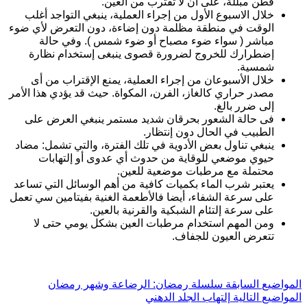
قطن مبللة، على أن لا تقترب من العين.
خلال الاسبوع الأول من إجراء العملية، ينبغي التواجد أغلب
الوقت في منطقة مظلمة دون إضاءة، دون التعرض لأي ضوء
مباشر ( سواء ضوء مصباح أو ضوء شمس ). وفي حالة
إضطرارك للخروج لضرورة قصوى ينبغى إستخدام نظارة
شمسية.
خلال الأسبوعان من إجراء العملية، يمنع الإقتراب من أى
مصدر حراري كالغاز، الفرن، المكواة. حيث قد يؤدي هذا الأمر
إلى ضرر بالغ.
فى حالة الشعور بحرقان شديد مستمر ينبغي العرض على
الطبيب في الحال دون إنتظار.
ينبغي تناول بعض الأدوية في تلك الفترة، والتي تشمل: مضاد
حيوي موضعي للوقاية من حدوث أي عدوى أو إلتهابات
محتملة مع مرطبات موضعية للعين.
يعتبر شرب الماء بكميات كافية من أهم الوسائل التي تساعد
على سرعة الشفاء، أيضا فالأطعمة الغنية بفيتامين سي تعمل
على سرعة إلتئام الشبكية والقرنية بالعين.
ومن المهم استخدام مرطبات العين بشكل يومي حتى لا
تتعرض العيون للجفاف.
ل
مواضيع
السابقة
سلسلة رمضان: الرضاعة وشهر رمضان
ل
مواضيع
التالية
إلتهاب الجلد الدهني