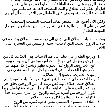
وف الزوجة على سمعة العائلة كانت دايما تسيطر على أفكارها
بل أن تفكر في الطلاق وكانت المصلحة العامة أهم بكثير من
لمصلحة الشخصية، وخوف على الأطفال من التأثر بانفصال أبويهم.
لكن الآن أصبح على النقيض تماماً أصبحت المصلحة الشخصية
سيطر على النفس والرغبة في التحرر من القيود هو أقوى العوامل
لمؤدية للطلاق.
تختلف أسباب الطلاق التي تؤدي إلي زيادة نسبة الطلاق وخاصة في
الات الزواج الجديد الذي لا يتعدى سنة أو سنتين من العشرة على
لأكثر.
ويرجع الطلاق في جيلنا إلى أهم الأسباب وهى الكذب، كل من
الزوجين يتجمل في مرحلة الخطوبة ويخفي كل منهما عيوبه
عن الأخر وبعد الزواج تبدأ العيوب تظهر وينخدع كل منهما في
الأخر وتبدأ الخلافات التي لا يتحملها كل منهما مما تؤدي في
النهاية السريعة بالطبع إلي الطلاق.
أيضا اختلاف البيئة المحطية والتربية، من الأسباب المؤدية إلي
الطلاق حيث اختلاف وتناقض تربية كل من الزوجين يخلق جو
من عدم القدرة علي التفاهم أو التوصل إلي نقطة تواصل. ربما
تكون الزوجة من أسرة مرفهة والزوج من أسرة ملتزمة جداً
فتتزايد الخلافات والمشاكل ويحدث الطلاق.
اختلاف المستوى التعليمي يخلق فجوة كبيرة بين الزوج
والزوجة وخاصة إذا كانت الزوجة ذات مرتبة علمية أعلى من