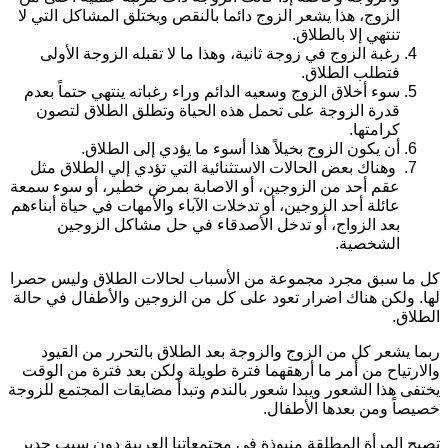
الزوج، هذا يشعر الزوج دائما بالنقص ويختلق المشاكل التي لا
تنتهي إلا بالطلاق.
رغبة الزوج في زوجة ثانية، وهذا ما لا تقبله الزوجة الأولى
فتطلب الطلاق.
سوء أخلاق الزوج وسعيه الدائم وراء رغباته ينتهي حتماً بعدم
قدرة الزوجة على تحمل هذه الحياة وتطلق الطلاق لتصون
كرامتها.
أن يكون الزوج بخيلاً هذا أسوء ما يؤدي إلى الطلاق.
وهناك بعض الحالات الاستثنائية التي تؤدي إلي الطلاق مثل
عقم أحد من الزوجين، أو الاصابة بمرض خطير، أو سوء سمعة
عائلة أحد الزوجين، أو تدخلات الآباء والأمهات في حياة أبناءهم
بعد الزواج، أو تدخل الأصدقاء في حل مشاكل الزوجين
الشخصية.
ل ما سبق مجرد مجموعة من الأسباب لحالات الطلاق وليس حصرا
ها. ولكن هناك اضرار تعود على كل من الزوجين والأطفال في حالة
لطلاق.
بما يشعر كل من الزوج والزوجة بعد الطلاق بالتحرر من القيود
الارتياح من أمر ما أرهقهما فترة طويلة ولكن بعد فترة من الوقت
ختفى هذا الشعور ويبدا شعور بالندم وتبدأ مضايقات المجتمع للزوجة
صيصاً ومن بعدها الأطفال.
صبح المرأة المطلقة منبوذة في مجتمعاتنا العربية دون سبب جدير