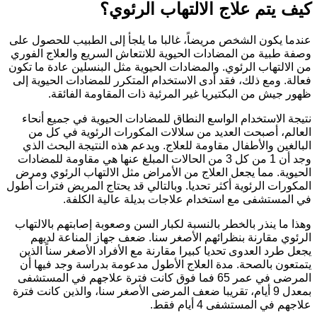
يف يتم علاج الالتهاب الرئوي؟
ندما يكون الشخص مريضاً، غالبا ما يلجأ إلى الطبيب للحصول على
صفة طبية من المضادات الحيوية للانتعاش السريع والعلاج الفوري
ن الالتهاب الرئوي. والمضادات الحيوية مثل البنسلين عادة ما تكون
عالة. ومع ذلك، فقد أدى الاستخدام المتكرر للمضادات الحيوية إلى
هور جيش من البكتيريا غير المرئية ذات المقاومة الفائقة.
تيجة الاستخدام الواسع النطاق للمضادات الحيوية في جميع أنحاء
لعالم، أصبحت العديد من سلالات المكورات الرئوية في كل من
لبالغين والأطفال مقاومة للعلاج. ويدعم هذه النتيجة البحث الذي
وجد أن 1 من كل 3 من الحالات المبلغ عنها هي مقاومة للمضادات
لحيوية. مما يجعل العلاج من الأمراض مثل الالتهاب الرئوي ومرض
لمكورات الرئوية أكثر تحديا. وبالتالي قد يحتاج المريض فترات أطول
ي المستشفى مع استخدام علاجات بديلة عالية الكلفة.
هذا ما ينذر بالخطر بالنسبة لكبار السن وصعوبة إصابتهم بالالتهاب
لرئوي مقارنة بنظرائهم الأصغر سنا. ضعف جهاز المناعة لديهم
جعل طرد العدوى تحديا كبيرا مقارنة مع الأفراد الأصغر سناً الذين
تمتعون بالصحة. مدة العلاج الأطول مدعومة بدراسة وجد فيها أن
المرضى في عمر 65 فما فوق كانت فترة علاجهم في المستشفى
بمعدل 9 أيام، تقريبا ضعف المرضى الأصغر سنا، والذين كانت فترة
لاجهم في المستشفى 4 أيام فقط.