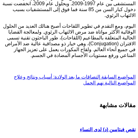
المستشفى بين عام 1997-2009. وبحلول عام 2009، انخفضت نسبة
دخول كبار السن من 85 سنة فما فوق إلى المستشفيات بسبب
لالتهاب الرئوي.
ليوم، ومع التقدم في تطوير اللقاحات أصبح هنالك العديد من الحلول
لوقائية الأكثر مواتاة ضد مرض الالتهاب الرئوي. ولمعالجة القضايا
لحالية المتعلقة بالمطاعيم (اللقاحات)، طور الباحثون تقنية تسمى
الاقتران (Conjugation)، وهي خيار ذو مصداقية عالية ضد الأمراض
ي جميع أنحاء العالم. ولقاح المكورات يعمل على تعزيز الجهاز
لمناعي ورفع مستويات الأجسام المضادة في الجسم.
ل
مواضيع
السابقة
إلتصاقات ما بعد الولادة: أسباب ونتائج وعلاج
ل
مواضيع
التالية
نهم الحمل
قالات مشابهة
قص فيتامين (د) لدى النساء