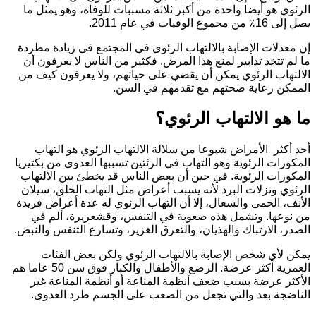
لرئوي هو أيضا واحدة من أكبر ثلاثة مسببات للوفاة، وهو يمثل ما
ل إلى 16٪ من مجموع الوفيات في عام 2011.
ن معدلات الإصابة بالالتهاب الرئوي في المجتمع في زيادة مطردة
ا لم تتخذ تدابير لمنع هذا المرض. فكثير من الناس لا يعرفون أن
لالتهاب الرئوي يمكن أن يقضي على حياتهم، ولا يعرفون كيف من
لممكن رعاية صحتهم مع تقدمهم في السن.
ا هو الالتهاب الرئوي؟
حد أكثر الأمراض شيوعا من سلالة الالتهاب الرئوي هو التهاب
لمكورات الرئوية وهو التهاب في الرئتين تسببها العدوى من بكتيريا
لمكورات الرئوية. في حين أن بعض الناس قد يخطئ بين الالتهاب
لرئوي ونزلات البرد لأنه يسبب أعراض مثل التهاب الحلق، سيلان
لأنف، الحمى والسعال، إلا أن التهاب الرئوي له عدة أعراض فريدة
ن نوعها. وتشمل هذه صعوبة في التنفس، وقشعريرة، ألم في
لصدر، الارتباك والهذيان، والتعرق الغزير، وتسارع التنفس والنبض.
مكن لأي شخص الإصابة بالالتهاب الرئوي ولكن بعض الفئات
العمرية أكثر عرضة. الرضع والأطفال والكبار فوق سن 50 عاما هم
لأكثر عرضة بسبب ضعف أنظمة المناعة أو أنظمة المناعة غير
لناضجة بعد والتي تجعل من الصعب على الجسم طرد العدوى.