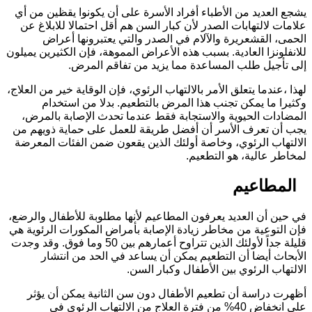
شجع العديد من الأطباء أفراد الأسرة على أن يكونوا يقظين من أي
لامات لالتهابات الصدر لأن كبار السن هم أقل احتمالا للابلاغ عن
لحمى، القشعريرة والآلام في الصدر والتي يعتبرونها أعراض
لانفلونزا العادية. بسبب هذه الأعراض المموهة، فإن الكثيرين يميلون
لى تأجيل طلب المساعدة مما يزيد من تفاقم المرض.
هذا ،عندما يتعلق الأمر بالالتهاب الرئوي، فإن الوقاية خير من العلاج،
كثيرا ما يمكن تجنب هذا المرض بالتطعيم. بدلا من استخدام
لمضادات الحيوية والاستجابة فقط عندما تحدث الإصابة بالمرض،
جب أن تعرف الأسر أن أفضل طريقة للعمل على حماية ذويهم من
لالتهاب الرئوي، وخاصة أولئك الذين يقعون ضمن الفئات المعرضة
مخاطر عالية، هو التطعيم.
لمطاعيم
ي حين أن العديد يعرفون المطاعيم لأنها مطلوبة للأطفال والرضع،
إن التوعية من مخاطر زيادة الإصابة بأمراض المكورات الرئوية هي
قليلة جداً لأولئك الذين تتراوح أعمارهم بين 50 وما فوق. وقد وجدت
لأبحاث أيضا أن التطعيم يمكن أن يساعد في الحد من انتشار
لالتهاب الرئوي بين الأطفال وكبار السن.
ظهرت دراسة أن تطعيم الأطفال دون سن الثانية يمكن أن يؤثر
على انخفاض 40% من فترة العلاج من الالتهاب الرئوي في