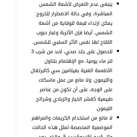
ينبغى عدم التعرض لأشعة الشمس
المباشرة، وفي حالة الاضطرار للخروج
يمكن ارتداء قبعة للوقاية من أشعة
الشمس. أيضا فإن الأتربة وغبار حبوب
اللقاح لها نفس الأثر السلبي للشمس.
للحصول على جلد صحي، لابد من شرب 3
لتر ماء يوميا، مع الإهتمام بتناول
الأطعمة الغنية بفيتامين سي كالبرتقال
والليمون. ولا مانع من عمل ماسكات
على الوجه، على أن تكون من عناصر
طبيعية كقشر الخيار والزبادي وشرائح
الليمون.
لا مانع من استخدام الكريمات والمراهم
الموضعية المخصصة لمثل هذه الحالات
مثل كريم إكنيروكسيد 5، والذي يعد