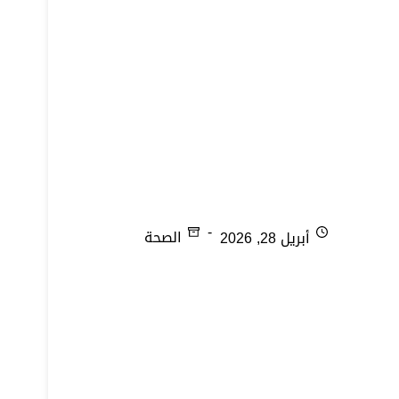
ناقوس الخطر ما زال يدق
أبريل 28, 2026
الصحة