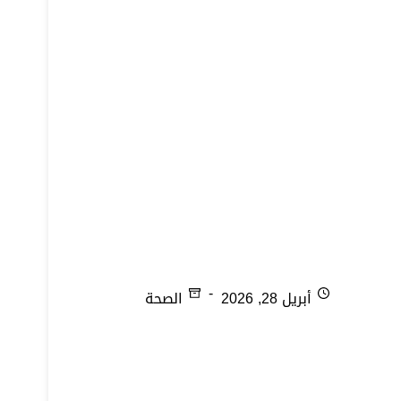
نقص فيتامين (د) لدى النساء
أبريل 28, 2026
الصحة