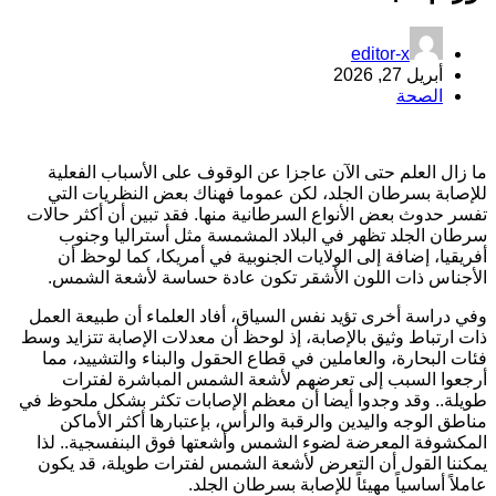
editor-x
أبريل 27, 2026
الصحة
ا زال العلم حتى الآن عاجزا عن الوقوف على الأسباب الفعلية
لإصابة بسرطان الجلد، لكن عموما فهناك بعض النظريات التي
فسر حدوث بعض الأنواع السرطانية منها. فقد تبين أن أكثر حالات
رطان الجلد تظهر في البلاد المشمسة مثل أستراليا وجنوب
فريقيا، إضافة إلى الولايات الجنوبية في أمريكا، كما لوحظ أن
لأجناس ذات اللون الأشقر تكون عادة حساسة لأشعة الشمس.
في دراسة أخرى تؤيد نفس السياق، أفاد العلماء أن طبيعة العمل
ات ارتباط وثيق بالإصابة، إذ لوحظ أن معدلات الإصابة تتزايد وسط
ئات البحارة، والعاملين في قطاع الحقول والبناء والتشييد، مما
رجعوا السبب إلى تعرضهم لأشعة الشمس المباشرة لفترات
ويلة.. وقد وجدوا أيضا أن معظم الإصابات تكثر بشكل ملحوظ في
ناطق الوجه واليدين والرقبة والرأس، بإعتبارها أكثر الأماكن
لمكشوفة المعرضة لضوء الشمس وأشعتها فوق البنفسجية.. لذا
مكننا القول أن التعرض لأشعة الشمس لفترات طويلة، قد يكون
املاً أساسياً مهيئاً للإصابة بسرطان الجلد.