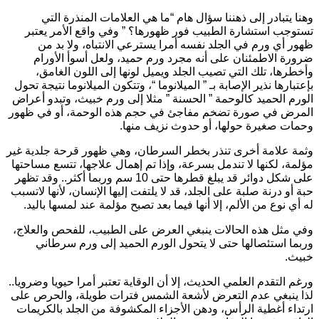
هنا يتبادر إلى ذهننا سؤال هام “ما هي العلامات المنذرة التي
ستوجب استشارة الطبيب فور ظهورها؟ ” وفي واقع الأمر يعتبر
هور أي ورم في الجلد نفسه أمرا يسترعي الانتباه، ولا بد من
رورة الاطمئنان على أنه مجرد ورم حميد، ولعل أسوأ الأورام
أخطرها، تلك التي تصيب الجلد ويميل لونها إلى اللون الغامق،
إعتبارها نذير الإصابة بـ ” الميلانوما “، وتتكون الميلانوما نتيجة تحول
لورم الحميد كالوحمة ” الحسنة ” مثلا إلى ورم خبيث، وتبدو أعراض
لمرض في صورة تضخم مفاجئ في حجم هذه الوحمة، أو في ظهور
حمات صغيرة حولها، أو حدوث نزيف منها.
ثمة علامة أخرى تنذر بخطر السرطان، وهي ظهور قرحة جلدية غير
ؤلمة، لكنها لا تندمل بسرعة، وإذا تم إهمال علاجها، تتسع مساحتها
على شكل دوائر قد يبلغ قطرها حتى 10 سم وربما أكثر.. وقد تظهر
بة أو درنة صلبة على الجلد، قد لا يلتفت إليها الإنسان، لأنها لاتسبب
ه أي نوع من الألم، إلا أنها فيما بعد تصبح مؤلمة عند لمسها باليد.
في مثل هذه الحالات ينبغي العرض على الطبيب، للفحص والعلاج،
ربما استئصالها حتى لا يتحول الورم الحميد إلى ورم سرطاني
بيث.
رغم التقدم العلمي الحديث، إلا أن الوقاية تعتبر أمرا حيويا وضرويا..
ذا ينبغي عدم التعرض لأشعة الشمس فترات طويلة، والحرص على
رتداء أغطية الرأس، ودهن الأجزاء المكشوفة من الجلد بالكريمات