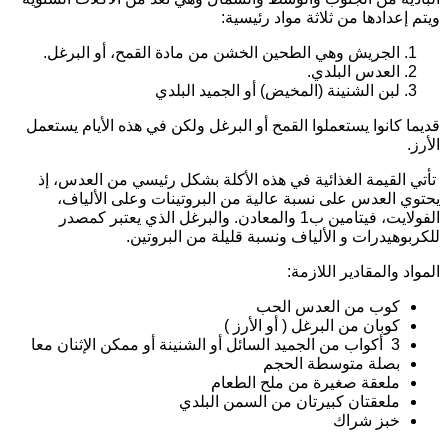
يتم إعدادها من ثلاثة مواد رئيسية:
الجريش وهي الطحين الخشن من مادة القمح، أو البرغل.
العدس البلدي.
لبن الشنينة (المخيض) أو الجميد البلدي
ديما كانوا يستعملوا القمح أو البرغل ولكن في هذه الأيام يستعمل
لأرز.
أتي القيمة الغذائية في هذه الأكلة بشكل رئيسي من العدس، إذ
حتوي العدس على نسبة عالية من البروتينات وعلى الألياف،
الفولايت، فيتامين ب1 والمعادن. والبرغل الذي يعتبر كمصدر
لكربوهيدرات و الألياف ونسبة قليلة من البروتين.
لمواد والمقادير اللازمة:
كوب من العدس الحب
كوبان من البرغل ( أو الأرز )
3 أكواب من الجميد السائل أو الشنينة أو ممكن الإثنان معا
بصلة متوسطة الحجم
ملعقة صغيرة من ملح الطعام
ملعقتان كبيرتان من السمن البلدي
خبز شراك