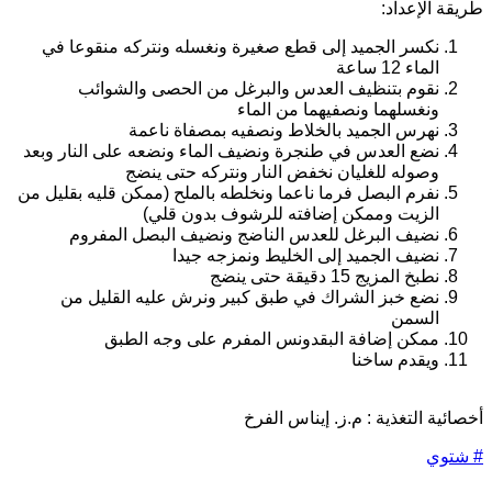
ريقة الإعداد:
نكسر الجميد إلى قطع صغيرة ونغسله ونتركه منقوعا في
الماء 12 ساعة
نقوم بتنظيف العدس والبرغل من الحصى والشوائب
ونغسلهما ونصفيهما من الماء
نهرس الجميد بالخلاط ونصفيه بمصفاة ناعمة
نضع العدس في طنجرة ونضيف الماء ونضعه على النار وبعد
وصوله للغليان نخفض النار ونتركه حتى ينضج
نفرم البصل فرما ناعما ونخلطه بالملح (ممكن قليه بقليل من
الزيت وممكن إضافته للرشوف بدون قلي)
نضيف البرغل للعدس الناضج ونضيف البصل المفروم
نضيف الجميد إلى الخليط ونمزجه جيدا
نطبخ المزيج 15 دقيقة حتى ينضج
نضع خبز الشراك في طبق كبير ونرش عليه القليل من
السمن
ممكن إضافة البقدونس المفرم على وجه الطبق
ويقدم ساخنا
خصائية التغذية : م.ز. إيناس الفرخ
شتوي