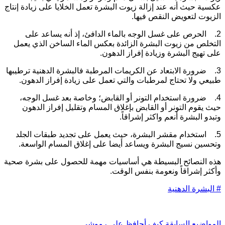
كسية حيث أنه عند إزالة زيوت البشرة تعمل الخلايا على زيادة إنتاج
لزيوت لتعويض النقص فيها.
2. الحرص على غسل الوجه بالماء الدافئ، إذ أنه يساعد على
لتخلص من زيوت البشرة الزائدة بعكس الماء الساخن الذي يعمل
لى تهيج البشرة وزيادة إفراز الدهون.
3. ضرورة الابتعاد عن الكريمات المرطبة فالبشرة الدهنية ترطيبها
بيعي ولا تحتاج لمرطبات والتي تعمل على زيادة إفراز الدهون.
4. ضرورة استخدام التونر أو القابض؛ وخاصة بعد غسل الوجه،
يث يقوم التونر أو القابض بإغلاق المسام وتقليل إفراز الدهون
تبدو البشرة أنعم واكثر إشراقاً.
5. استخدام مقشر البشرة، حيث يعمل على تجديد طبقات الجلد
تحسين نسيج البشرة ويساعد أيضا على إغلاق المسام الواسعة.
ذه النصائح البسيطة هي أساسيات مهمة للحصول على بشرة صحية
أكثر إشراقاً ونعومة بنفس الوقت.
البشرة الدهنية
ل
مواضيع
السابقة
كيف أحافظ على رموشي