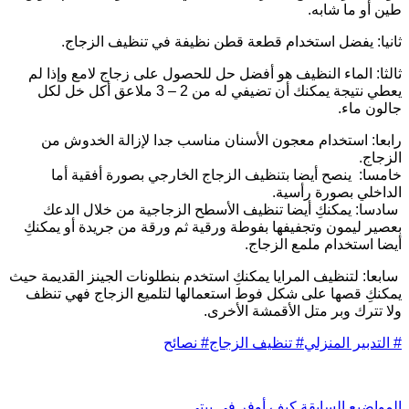
ين أو ما شابه.
انيا: يفضل استخدام قطعة قطن نظيفة في تنظيف الزجاج.
الثا: الماء النظيف هو أفضل حل للحصول على زجاج لامع وإذا لم
يعطي نتيجة يمكنك أن تضيفي له من 2 – 3 ملاعق أكل خل لكل
الون ماء.
ابعا: استخدام معجون الأسنان مناسب جدا لإزالة الخدوش من
لزجاج.
امسا: ينصح أيضا بتنظيف الزجاج الخارجي بصورة أفقية أما
لداخلي بصورة رأسية.
ادسا: يمكنكِ أيضا تنظيف الأسطح الزجاجية من خلال الدعك
عصير ليمون وتجفيفها بفوطة ورقية ثم ورقة من جريدة أو يمكنكِ
يضا استخدام ملمع الزجاج.
ابعا: لتنظيف المرايا يمكنكِ استخدم بنطلونات الجينز القديمة حيث
مكنكِ قصها على شكل فوط استعمالها لتلميع الزجاج فهي تنظف
لا تترك وبر متل الأقمشة الأخرى.
التدبير المنزلي
#
تنظيف الزجاج
#
نصائح
ل
مواضيع
السابقة
كيف أوفر في بيتي