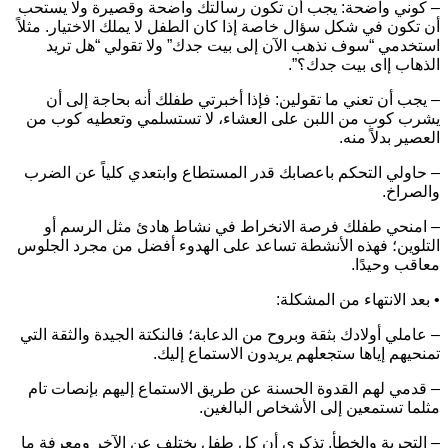
 كوني واضحة: يجب أن تكون رسالتك واضحة وقصيرة ولا يستحب
ن تكون في شكل سؤال خاصة إذا كان الطفل لا يملك الاختيار. مثلاً
ستخدمي “سوف نذهب الآن إلى بيت جدك” ولا تقولي “هل تريد
لذهاب إاى بيت جدك؟”.
 يجب أن تعني ما تقولين: فإذا أخبرتي طفلك أنه بحاجة إلى أن
شرب كوب من اللبن على العشاء، لا تستسلمي وتعطيه كوب من
لعصير بدلاً منه.
 حاولي التحكم باعصابك قدر المستطاع وابتعدي كلياً عن الضرب
الصراخ.
 امنحي طفلك فرصة الانخراط في نشاط هادئ مثل الرسم أو
لتلوين؛ فهذه الأنشطة تساعد على الهدوء أفضل من مجرد الجلوس
عاقب وحيدًا.
 بعد الانتهاء من المشكلة:
 عاملي أولادك بثقة وبروح من الدعابة؛ فالنكتة الجيدة والثقة التي
منحيهم إياها ستجعلهم يريدون الاستماع إليك.
 قدمي لهم القدوة الحسنة عن طريق الاستماع إليهم بإنصات تام
ثلما تستمعين إلى الأشخاص البالغين.
 التجربة والخطأ. تذكري أن كل طفل يختلف عن الآخر ومعرفة ما