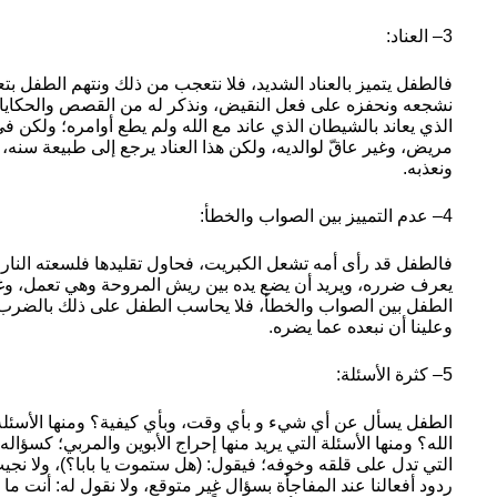
3– العناد:
فالطفل يتميز بالعناد الشديد، فلا نتعجب من ذلك ونتهم الطفل بتعم
نشجعه ونحفزه على فعل النقيض، ونذكر له من القصص والحكايات 
الذي يعاند بالشيطان الذي عاند مع الله ولم يطع أوامره؛ ولكن في 
مريض، وغير عاقّ لوالديه، ولكن هذا العناد يرجع إلى طبيعة سنه، 
ونعذبه.
4– عدم التمييز بين الصواب والخطأ:
فالطفل قد رأى أمه تشعل الكبريت، فحاول تقليدها فلسعته النار،
يعرف ضرره، ويريد أن يضع يده بين ريش المروحة وهي تعمل، وغي
الطفل بين الصواب والخطأ، فلا يحاسب الطفل على ذلك بالضرب و
وعلينا أن نبعده عما يضره.
5– كثرة الأسئلة:
الطفل يسأل عن أي شيء و بأي وقت، وبأي كيفية؟ ومنها الأسئلة ا
الله؟ ومنها الأسئلة التي يريد منها إحراج الأبوين والمربي؛ كسؤاله: 
التي تدل على قلقه وخوفه؛ فيقول: (هل ستموت يا بابا؟)، ولا نجي
ردود أفعالنا عند المفاجأة بسؤال غير متوقع، ولا نقول له: أنت ما 