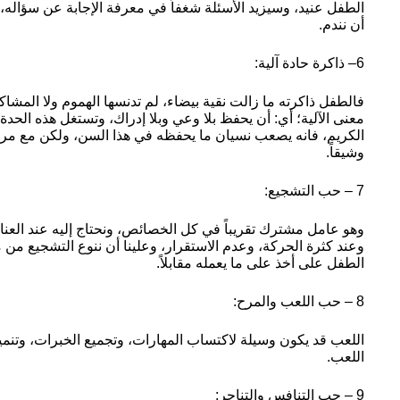
الطفل عنيد، وسيزيد الأسئلة شغفاً في معرفة الإجابة عن سؤاله، فلن
أن نندم.
6– ذاكرة حادة آلية:
فالطفل ذاكرته ما زالت نقية بيضاء، لم تدنسها الهموم ولا المشاكل
معنى الآلية؛ أي: أن يحفظ بلا وعي وبلا إدراك، وتستغل هذه الحدة
الكريم، فانه يصعب نسيان ما يحفظه في هذا السن، ولكن مع مراع
وشيقاً.
7 – حب التشجيع:
وهو عامل مشترك تقريباً في كل الخصائص، ونحتاج إليه عند العناد
وعند كثرة الحركة، وعدم الاستقرار، وعلينا أن ننوع التشجيع من 
الطفل على أخذ على ما يعمله مقابلاً.
8 – حب اللعب والمرح:
اللعب قد يكون وسيلة لاكتساب المهارات، وتجميع الخبرات، وتنمي
اللعب.
9 – حب التنافس والتناحر: