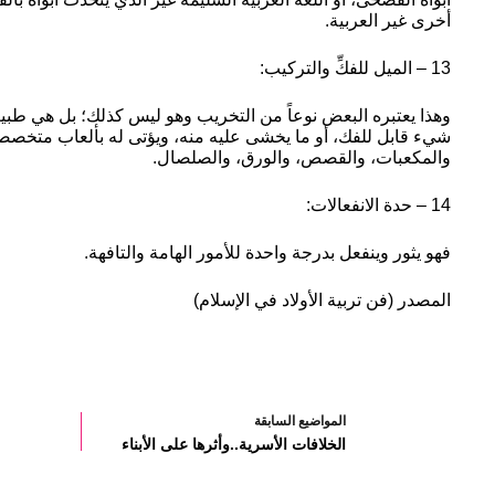
أخرى غير العربية.
13 – الميل للفكِّ والتركيب:
وهذا يعتبره البعض نوعاً من التخريب وهو ليس كذلك؛ بل هي طبيع
شيء قابل للفك، أو ما يخشى عليه منه، ويؤتى له بألعاب متخصصة 
والمكعبات، والقصص، والورق، والصلصال.
14 – حدة الانفعالات:
فهو يثور وينفعل بدرجة واحدة للأمور الهامة والتافهة.
المصدر (فن تربية الأولاد في الإسلام)
ال
مواضيع
السابقة
الخلافات الأسرية..وأثرها على الأبناء