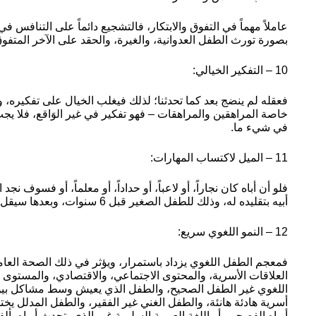
عاملاً مهماً في التفوق والابتكار، فالتشجيع دائماً على التنافس 
بصورة تورث الطفل العدوانية، والغيرة، والحقد على الآخر المتفوق
10 – التفكير الخيالي:
فعقله لم ينضج بعد كما تحدثنا؛ لذلك فيغلب الخيال على تفكيره، و
خاصة المراهقين والمراهقات – فهو تفكير في غير الوَاقع، فلا يج
في شيء ما.
11 – الميل لاكتساب المهارات:
فلو أن أباه كان نجاراً، أو لاعباً، أو حداداً، أو معلماً، أو فسوف 
أبيه بتقليده له، وذلك للطفل الصغير قبل 6 سنوات، وبعدها سيقل ذلك.
12 – النمو اللغوي سريع:
فمعجم الطفل اللغوي يزداد باستمرار، ويؤثر في ذلك الصحة العام
العلاقات الأسرية، والمحتوى الاجتماعي، والاقتصادي، والمستوى 
اللغوي غير الطفل الصحيح، والطفل الذي يعيش وسط مشاكل بين 
أسرية هادئة هانئة، والطفل الغني غير الفقير، والطفل المدلل ي
أبواه الفصحى، أو اللغة العربية السليمة غير الذي يتحدث أبواه بأل