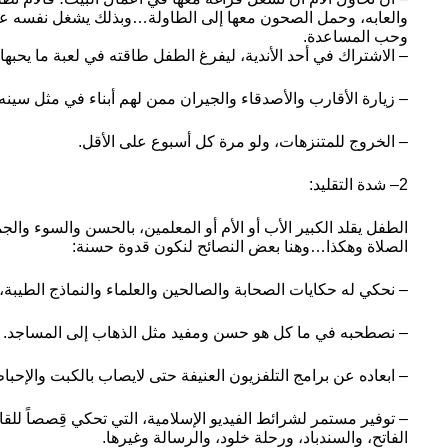
والعابه، وحمل الصحون معها إلى الطاولة…وبذلك يشغل نفسه عن 
وحب المساعدة.
– الاشتراك في أحد الأندية، ليفرغ الطفل طاقته في لعبة ما يحبها.
– زيارة الأقارب والأصدقاء والجيران ممن لهم أبناء في مثل سين
– الخروج للمتنزهات، ولو مرة كل أسبوع على الأقل.
2– شدة التقليد:
الطفل يقلد الكبير الأب أو الأم أو المعلمين، بالحسن والسوء والج
الصلاة وهكذا…وهنا بعض النصائح لنكون قدوة حسنة:
– نحكي له حكايات الصحابة والصالحين والعلماء والنماذج الطيبة، 
– نصطحبه في ما كل هو حسن ومفيد مثل الذهاب إلى المساجد.
– ابعاده عن برامج التلفزيون العنيفة حتى لايصاب بالكبت والإحبا
– توفير مستمر لشرائط الفيديو الإسلامية، التي تحكي قِصصاً للقا
الفاتح، والسندباد، ورحلة خلود، والرسالة وغيرها.