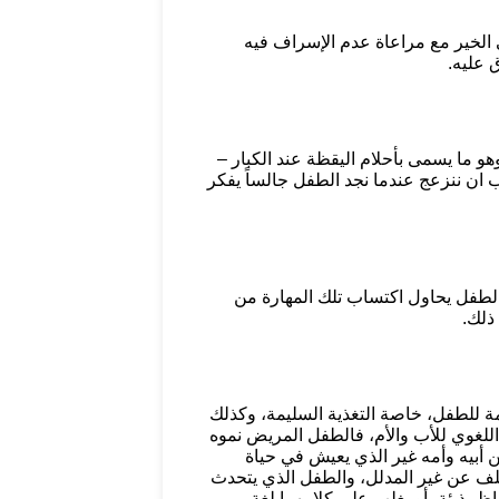
في الخير مع مراعاة عدم الإسراف فيه
 عليه.
هو ما يسمى بأحلام اليقظة عند الكبار –
ب ان ننزعج عندما نجد الطفل جالساً يفكر
نجد الطفل يحاول اكتساب تلك المهارة من
ة للطفل، خاصة التغذية السليمة، وكذلك
اللغوي للأب والأم، فالطفل المريض نموه
أبيه وأمه غير الذي يعيش في حياة
ختلف عن غير المدلل، والطفل الذي يتحدث
فاظ بذيئة، أو يغلب على كلامهما لغة