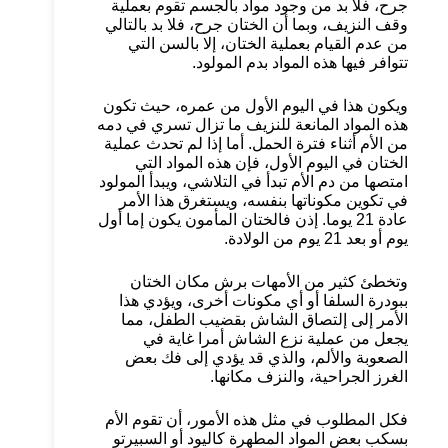
جرح، فلا بد من وجود مواد بالجسم تقوم بعملية
وقف النزيف، وبما أن الختان جرح، فلا بد بالتالي
من عدم القيام بعملية الختان، إلا بالسن التي
تتوافر فيها هذه المواد بدم المولود.
ويكون هذا في اليوم الأول من عمره، حيث تكون
هذه المواد المانعة للنزيف ما تزال تسري في دمه
من الأم أثناء فترة الحمل. أما إذا لم تحدث عملية
الختان في اليوم الأول، فإن هذه المواد التي
امتصها من دم الأم تبدأ في التلاشي، ويبدأ المولود
في تكوين مكوناتها بنفسه، ويستغرق هذا الأمر
عادة 21 يوما. إذن فالختان المأمون يكون إما أول
يوم أو بعد 21 يوم من الولادة.
وتخطئ كثير من الأمهات برش مكان الختان
ببودرة السلفا أو أي مكونات أخرى، ويؤدي هذا
الأمر إلى إلتصاق الشاش بقضيب الطفل، مما
يجعل من عملية نزع الشاش أمرا غاية في
الصعوبة والألم، والذي قد يؤدي إلى فك بعض
الغرز الجراحية، والنزف مكانها.
فكل المطلوب في مثل هذه الأمور، أن تقوم الأم
بسكب بعض المواد المطهرة كاليود أو السبيرتو