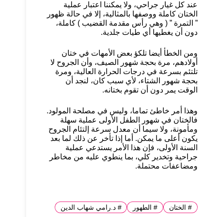
عند كل غيار جراحي، ولا يمكننا اعتبار عملية
الختان كاملة ووصفها بالمثالية، إلا في حالة ظهور
” التمرة ” ( وهي رأس مقدمة القضيب ) كاملة،
دون أن يغطيها أي طيات جلدية.
ومن الخطأ أيضا تلكؤ بعض الأمهات في ختان
أولادهم، مرة بحجة شهور الصيف، وأن الجروح لا
تلتئم بسرعة في درجات الحرارة العالية، ومرة
بحجة شهور الشتاء، لأي سبب كان، لنجد أن
الوقت يمر دون أن تقوم بختانه.
وهذا أمر خاطئ تماما، وليس في مصلحة المولود.
فالختان في شهور الطفل الأولى عملية سهلة
ومأمونة، ولا سيما أن معدل سرعة إلتئام الجروح
يكون أعلى ما يمكن. أما إذا تأخر عن ذلك لما بعد
السنة الأولى، فإن هذا الأمر يستدعي عملية
جراحية وتخدير كلي، بما ينطوي عليه من مخاطر
ومضاعفات محتملة.
#
الختان
#
الطهور
#
د.رامي شهاب الدين