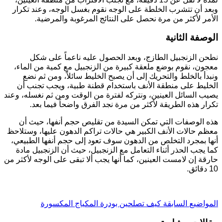
بعد أن تتشرب الخلطة على الوجه نقوم بغسل الوجه، وعند تكرار
لأمر لأكثر من مرة نحصل على النتائج المرغوبة والمرضية.
لوصفة الثانية
طحن الزنجبيل الطازج، وبعد الحصول عليه ناعماً على شكل
عجون، نقوم بوضع ملعقة كبيرة من الزنجبيل مع كمية من الماء،
نبدأ بالخلط والتحريك إلى أن يصبح الخليط سائلاً، ومن ثم نضع
لخليط على منطقة الأنف باستخدام قطنة طبية، ويجب تجنب أن
صيب السائل العينين، ونتركه لفترة من الوقت ومن ثم نغسله، وعند
كرار هذه الطريقة لأكثر من مرة نجد الفرق واضحاً فيما بعد.
ذه الوصفات التي تمكن السيدة من تقليص حجم أنفها، حيث أن
عظم حالات الأنف الكبير هي حالات تراكم الدهون عليها، وستلاحظ
نها بمجرد التخلص من الدهون سوف تعود إلى حجم أنفها الطبيعي،
ما يجب الحذر أثناء التعامل مع الزنجبيل، حيث أن الزنجبيل مادة
ارقة إن لامست العينين، كما أنها يجب ألا تبقى على الوجه لأكثر من
1 دقائق.
ل
مواضيع
السابقة
كيف تصلحين بودرة المكياج المكسورة