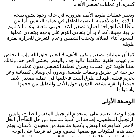
سره، أو عمليات تصغير الأنف.
تعتبر عمليات تقويم الأنف ضرورية في حالة وجود تشوه نتيجة
لولادة وذلك لأهميته بالنسبة للطفل في عملية التنفس. أما عن
تطلبات الجراحة لعملية تصغير الأنف فهمي متعبة نوعا ما كالنوم
زاوية معينة، كما لا بد أن يتفادى النوم على وجهه ويتفادى عملية
لسجود أثناء الصلاة، وتجنب الشمس وعدم التعرض للحرارة لفترة
ويلة.
ما أن عمليات تصغير وتكبير الأنف، لا لتغيير خلق الله وإنما للتخلص
ن عيوب خلقية، تكلفتها عالية جدا، والبعض يخشى الجراحة، ولذلك
حثنا طويلا عن أعشاب وطرق لعملية التصغير، بدون عمليات
راحية عن طريق وصفات طبيعية، وبدون أي وسائل كيميائية وعن
جربة فعلية، فهنالك طرق أثبتت فاعليتها في عملية تصغير الأنف
يث أنها تقوم بشفط الدهون حول الأنف والتقليل من حجمها
استوائها.
لوصفة الأولى
ذه الوصفة تعتمد على استخدام الزنجبيل المقشر الطازج، وليس
لزنجبيل المطحون، إضافة إلى كمية مناسبة من خل التفاح أو الخل
لأحمر كما يعرفه البعض، وكمية مناسبة من معجون الأسنان، ويتم
لط هذه المكونات مع بعضها البعض، ومن ثم فردها على الوجه
لمدة لا تقل عن 15 دقيقة، مع تجنب الاقتراب من منطقة العينين،