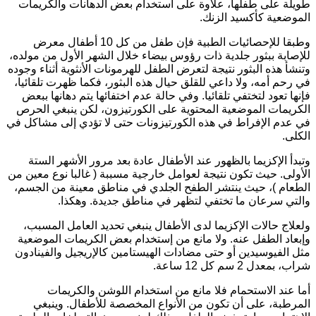
ويلة على طفلها، علاوة على استخدام بعض الدهانات والكريمات
لموضعية كأكسيد الزنك.
وطبقا للإحصائيات الطبية فإن طفل من كل 10 أطفال معرض
لإصابة ببثور جلدية ذات رؤوس بيضاء خلال الشهر الأول من مولده،
تنشأ هذه البثور نتيجة لتعرض الطفل للهرمونات الأنثوية أثناء وجوده
ي رحم أمه، ولا داعي للقلق حيال هذه البثور، فكما ظهرت تلقائيا،
إنها تعود لتختفي تلقائيا. وفي حالة عدم اختفائها يتم دهانها ببعض
لكريمات الموضعية المحتوية على الكورتيزون، لكن ينبغي الحرص
ي عدم الإفراط في هذه الكورتيزونات حتى لا تؤدي إلى مشاكل في
لكلى.
تبدأ الإكزيما بالظهور عند الأطفال عادة بعد مرور الأشهر الستة
لأولى. حيث تكون نتيجة لعوامل خارجية مسببة ( غالبا نوع معين من
لطعام )، حيث ينتشر الطفح الجلدي في مناطق معينة من الجسم،
التي سرعان ما تختفي لتظهر في مناطق جديدة. وهكذا.
لعلاج حالات الإكزيما لدى الأطفال ينبغي تحديد العامل المسبب،
إبعاد الطفل عنه. ولا مانع من إستخدام بعض الكريمات الموضعية
ثل الفيوسيدين أو حتى مضادات الهيستامين كالإريجيل والفينادون
راب، بمعدل 2 سم كل 12 ساعة.
ما عند الاستحمام فلا مانع من استخدام اللوشن والكريمات
لمرطبة، على أن تكون من الأنواع المخصصة للأطفال. وينبغي