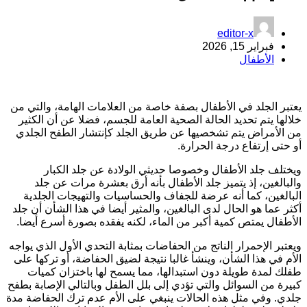
editor-x
فبراير 15, 2026
الأطفال
عتبر الجلد في الأطفال بصفة خاصة من العلامات الهامة، والتي من
لالها يتم تحديد الحالة الصحية العامة للجسم، فضلا عن أن الكثير
ن الأمراض يتم تشخصيها عن طريق الجلد كإنتشار الطفح الجلدي
و حتى إرتفاع درجة الحرارة.
يختلف جلد الأطفال وخصوصا حديثي الولادة عن جلد الكبار
البالغين، إذ يتميز جلد الأطفال بأنه أرق بعشرة مرات عن جلد
لبالغين، كما أنه عرضة للجفاف والحساسيات والتهيجات الجلدية
كثر عما هو الحال لدى البالغين، والمثير أيضا في هذا الشأن أن جلد
لأطفال يمتص كمية أكبر من الماء، لكنه يفقده بصورة أسرع أيضا.
يعتبر الإحمرار الناتج من الحفاضات بمثابة التحدي الأول الذي يواجه
لأم في هذا الشأن، وينشأ غالبا نتيجة لضيق الحفاضة، أو تركها على
فلك لمدة طويلة دون استبدالها، مما يسمح لها باختزان كميات
بيرة من السوائل والتي تؤدي إلى بلل الطفل وبالتالي الإصابة بطفح
لدي. وفي مثل هذه الحالات ينبغي على الأم عدم ترك الحفاضة مدة