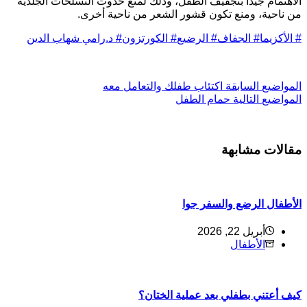
لاهتمام جيدا بتجفيف الطفل، وذلك لمنع حدوث التسلخات الجلدية
ن ناحية، ومنع تكون قشور الشعر من ناحية أخرى.
الأكزيما
#
الجفاف
#
الرضيع
#
الكورتزون
#
د.رامي شهاب الدين
ل
مواضيع
السابقة
اكتئاب طفلك والتعامل معه
ل
مواضيع
التالية
حمام الطفل
قالات مشابهة
لأطفال الرضع والسفر جوا
أبريل 22, 2026
الأطفال
يف أعتني بطفلي بعد عملية الختان؟