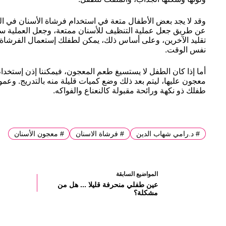
وقد لا يجد بعض الأطفال متعة في استخدام فرشاة الأسنان في الب
عن طريق جعل عملية التنظيف للأسنان ممتعة، وجعل العملية سري
تقليد الآخرين، وعلى أساس ذلك، يمكن لطفلك إستعمال الفرشاة لت
نفس الوقت.
أما إذا كان الطفل لا يستسيغ طعم المعجون، فيمكننا إذن إستخدا
معجون عليها، ليتم بعد ذلك وضع كميات قليلة منه بالتدريج. و
طفلك ذو نكهة ورائحة مقبولة كالنعناع والفواكه.
#
د.رامي شهاب الدين
#
فرشاة الاسنان
#
معجون الأسنان
ال
مواضيع
السابقة
عين طفلي منحرفة قليلا ... هل من
مشكلة؟