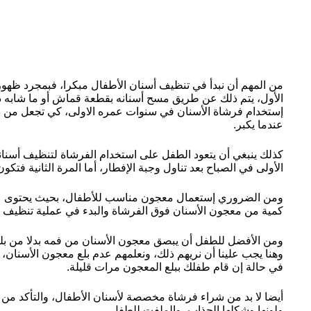
من المهم أن نبدأ في تنظيف أسنان الأطفال مبكرا، فبمجرد ظهور
الأول، يتم ذلك عن طريق مسح أسنانه بقطعة قماش أو ما شابه ذلك
إستخدام فرشاة الأسنان في سنوات عمره الاولى، كي تجعل من ذلك
عندما يكبر.
كذلك ينبغي أن يتعود الطفل على استخدام الفرشاة لتنظيف أسنانه
الأولى في الصباح بعد تناول وجبة الإفطار، أما المرة الثانية فتك
ومن الضروري إستعمال معجون مناسب للأطفال، بحيث يحتوى على
كمية من معجون الأسنان فوق الفرشاة والبدء في عملية تنظيف ا
ومن الأفضل للطفل أن يبصق معجون الأسنان من فمه بدلا من بلعه
وهنا يجب علينا أن نريهم ذلك، ونعلمهم عدم بلع معجون الأسنان،
في حالة إن قام طفلك ببلع المعجون مرات قليلة.
أيضا لا بد من شراء فرشاة مخصصة لأسنان الأطفال، والتأكد من 
ولونها وشكلها الجذاب، والملفت للطفل.