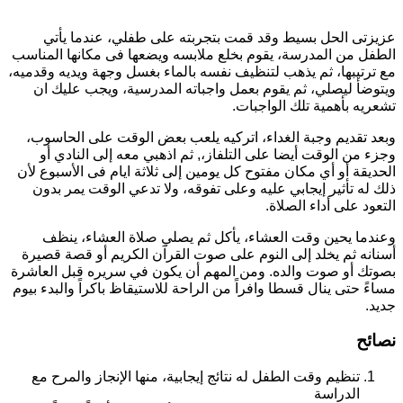
عزيزتى الحل بسيط وقد قمت بتجربته على طفلي، عندما يأتي
الطفل من المدرسة، يقوم بخلع ملابسه ويضعها فى مكانها المناسب
مع ترتيبها، ثم يذهب لتنظيف نفسه بالماء بغسل وجهة ويديه وقدميه،
ويتوضأ ليصلي، ثم يقوم بعمل واجباته المدرسية، ويجب عليك ان
تشعريه بأهمية تلك الواجبات.
وبعد تقديم وجبة الغداء، اتركيه يلعب بعض الوقت على الحاسوب،
وجزء من الوقت أيضا على التلفاز،, ثم اذهبي معه إلى النادي أو
الحديقة أو أي مكان مفتوح كل يومين إلى ثلاثة ايام فى الأسبوع لأن
ذلك له تأثير إيجابي عليه وعلى تفوقه، ولا تدعي الوقت يمر بدون
التعود على أداء الصلاة.
وعندما يحين وقت العشاء، يأكل ثم يصلي صلاة العشاء، ينظف
أسنانه ثم يخلد إلى النوم على صوت القرآن الكريم أو قصة قصيرة
بصوتك أو صوت والده. ومن المهم أن يكون في سريره قبل العاشرة
مساءً حتى ينال قسطا وافراً من الراحة للاستيقاظ باكراً والبدء بيوم
جديد.
نصائح
تنظيم وقت الطفل له نتائج إيجابية، منها الإنجاز والمرح مع
الدراسة